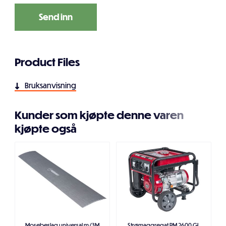
Product Files
Bruksanvisning
Kunder som kjøpte denne varen
kjøpte også
Mosebeslag universal m/3M
Strømaggregat PM 2600 GL
T