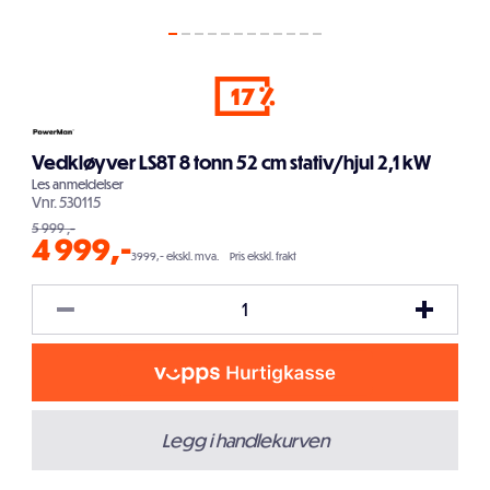
17
Vedkløyver LS8T 8 tonn 52 cm stativ/hjul 2,1 kW
Les
anmeldelser
Vnr.
530115
5 999
,-
4 999
,-
3999,- ekskl. mva.
Pris ekskl. frakt
Legg i handlekurven