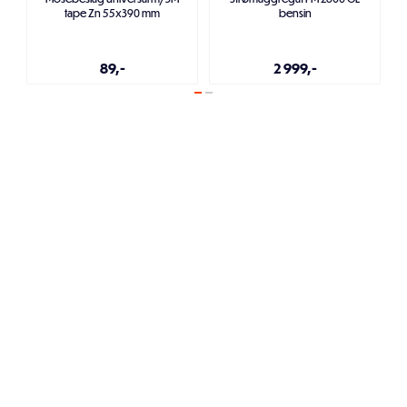
tape Zn 55x390 mm
bensin
89,-
2 999,-
Legg i handlekurven
Legg i handlekurven