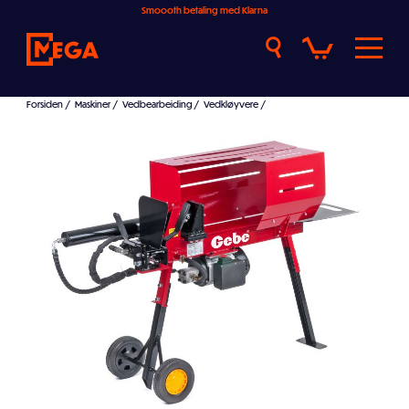
Smoooth betaling med Klarna
Forsiden
/
Maskiner
/
Vedbearbeiding
/
Vedkløyvere
/