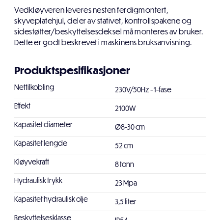
Vedkløyveren leveres nesten ferdigmontert,
skyveplatehjul, deler av stativet, kontrollspakene og
sidestøtter/beskyttelsesdeksel må monteres av bruker.
Dette er godt beskrevet i maskinens bruksanvisning.
Produktspesifikasjoner
Nettilkobling
230V/50Hz - 1-fase
Effekt
2100W
Kapasitet diameter
Ø8-30 cm
Kapasitet lengde
52 cm
Kløyvekraft
8 tonn
Hydraulisk trykk
23 Mpa
Kapasitet hydraulisk olje
3,5 liter
Beskyttelsesklasse
IP54