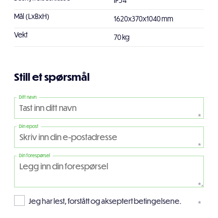
Mål (LxBxH)
1620x370x1040 mm
Vekt
70 kg
Still et spørsmål
Ditt navn
*
Din epost
*
Din forespørsel
*
Jeg har lest, forstått og akseptert betingelsene.
*