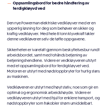
Oppsamlingsbord for bedre håndtering av
ferdigkløyvd ved
Den nye Powerman elektriske vedkløyver med er en
ypperlig løsning for deg som behøver en sikker og
kraftig vedkløyver. Med hele 8 tonn klyvekraft takler
denne vedkløveren selv de tøffe oppgavene.
Sikkerheten er ivaretatt gjennom beskyttelsesbur rundt
arbeidsbordet, samt med tohånds betjening av
betjeningshendlene. Videre er vedkløyveren utstyrt
med et oppsamlingsbord for ferdigkløyvet ved.
Motoren er utstyrt med nødstoppbryter for hurtig stans
av maskinen.
Vedkløveren er utstyrt med høyt stativ, noe som gir en
optimal og ergonomisk arbeidshøyde. Videre er
vedkløyveren utstyrt med hjul for enklere transport, og
nødstoppbryter som frakobler strøm umiddelbart.