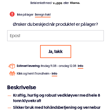
Betal enkelt med
eller
Ikke på lager
Beregn frakt
Ønsker du beskjed når produktet er på lager?
Estimert levering:
tirsdag 11.08 - onsdag 12.08
info
Klikk og hent i Trondheim –
info
Beskrivelse
Kraftig, hurtig og robust vedkløyver med hele 8
tonn klyvekraft
Sikker bruk med tohåndsbetjening og vernebur