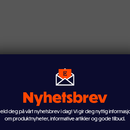
 bruk
 – både for private og profesjonelle. De fungere
ven
Legg i handlekurven
ksteder og lager hvor du ønsker å varme opp et
ør at du enkelt kan flytte de med deg om du får
m som sjelden er i bruk. Ta de med på terrassen, i
alde kvelder.
Nyhetsbrev
eld deg på vårt nyhetsbrev i dag! Vi gir deg nyttig informasj
om produktnyheter, informative artikler og gode tilbud.