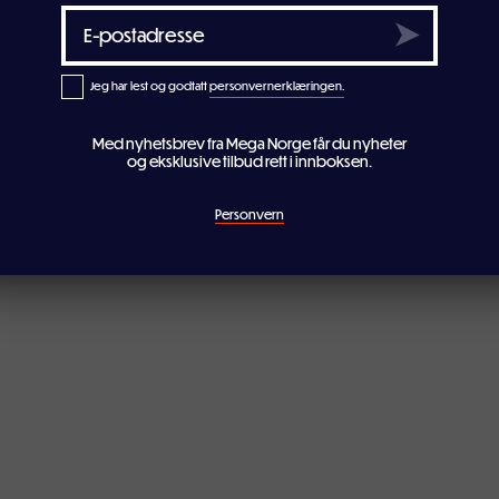
Jeg har lest og godtatt
personvernerklæringen.
Med nyhetsbrev fra Mega Norge får du nyheter
og eksklusive tilbud rett i innboksen.
Personvern