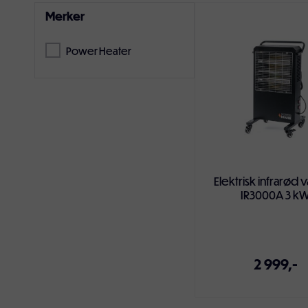
Merker
Ovnene er utstyrt med to karbonrør og disse rørene sender 
Varmerørene gir et behagelig lys og du oppnår full varme
Power Heater
krever ingen vifte, noe som gjør at de ikke fører til støvsp
allergikere.
Infrarød varmer
– modeller som bruker lite en
Våre modeller
har 2 varmetrinn (1500/3000W) som styrer
Varmerne er svært energieffektive og tilnærmet lydløse i 
miljøvennlige.
Elektrisk infrarød 
IR3000A 3 k
De er utstyrt med veltesikring som slår av varmeren om de
beskyttelsesklasse IPX4 som betyr at de tåler en vannspr
frarådes.
2 999,-