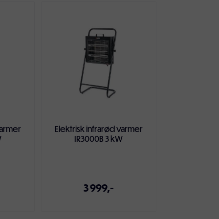
ut infrarød stråling når det tilføres strøm.
effekt etter kun 30 sekunder. Infrarøde varmere
redning og gjør dem til et godt alternativ for
ergi
 de to karbonrørene uavhengig av hverandre.
bruk. Ingen støy, ingen forurensing – svært
varmer
Elektrisk infrarød varmer
W
IR3000B 3 kW
n skulle velte. De er produsert med
ut, men bruk utendørs i regn og våte omgivelser
3 999,-