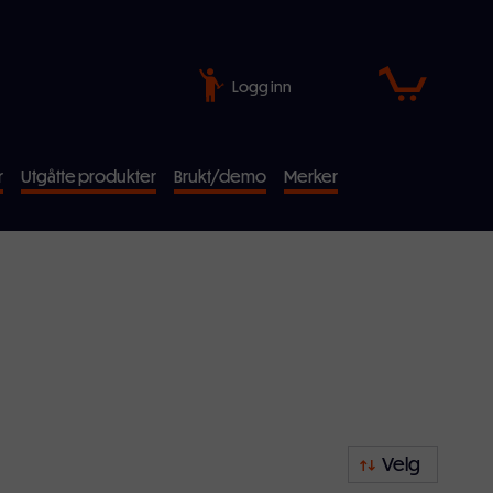
Logg inn
r
Utgåtte produkter
Brukt/demo
Merker