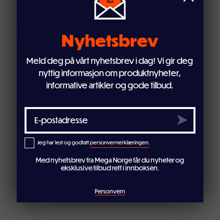
79,-
299,-
129,-
499,-
Nyhetsbrev
Meld deg på vårt nyhetsbrev i dag! Vi gir deg
Legg i handlekurven
Legg i handlekurven
nyttig informasjon om produktnyheter,
informative artikler og gode tilbud.
33
Verktøysett f/vogn 2 deler
hammer
Jeg har lest og godtatt
personvernerklæringen.
299,-
449,-
Med nyhetsbrev fra Mega Norge får du nyheter og
eksklusive tilbud rett i innboksen.
Personvern
Legg i handlekurven