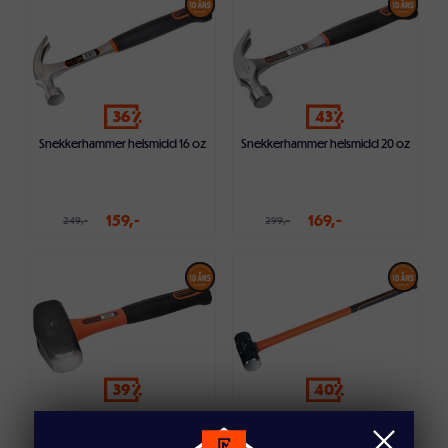
Legg i handlekurven
Legg i handlekurven
36
43
Snekkerhammer helsmidd 16 oz
Snekkerhammer helsmidd 20 oz
159,-
169,-
249,-
299,-
Legg i handlekurven
Legg i handlekurven
39
40
Meiselhammer glassfiber 1,36 kg
Slegge glassfiber 3,6 kg