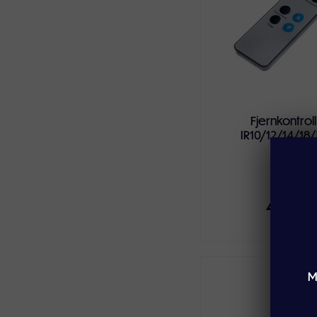
Fjernkontroll
IR10/12/14/18/
449,-
M
Legg i handlekur