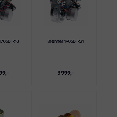
170SD IR18
Brenner 190SD IR21
99,-
3 999,-
ndlekurven
Legg i handlekurven