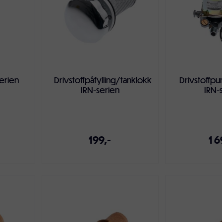
serien
Drivstoffpåfylling/tanklokk
Drivstoffp
IRN-serien
IRN-
199,-
1 6
ven
Legg i handlekurven
Legg i ha