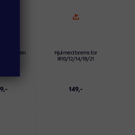
e IRN-serien
Hjul med brems for
IR10/12/14/18/21
9,-
149,-
ndlekurven
Legg i handlekurven