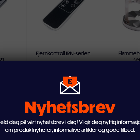
Fjernkontroll IRN-serien
Flammeho
21
se
449,-
19
Nyhetsbrev
eld deg på vårt nyhetsbrev i dag! Vi gir deg nyttig informasj
ven
Legg i handlekurven
Legg i ha
om produktnyheter, informative artikler og gode tilbud.