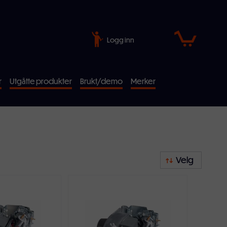
Logg inn
r
Utgåtte produkter
Brukt/demo
Merker