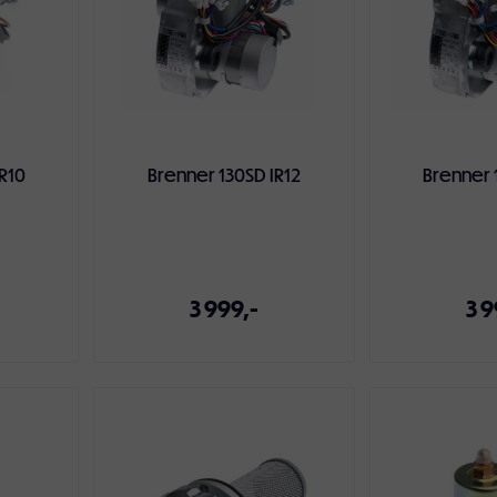
R10
Brenner 130SD IR12
Brenner 
3 999,-
3 9
ven
Legg i handlekurven
Legg i ha