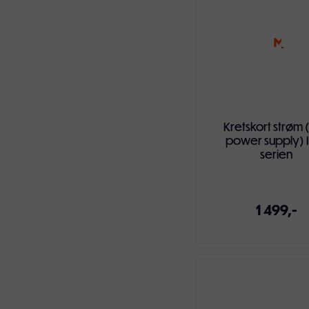
Kretskort strøm 
power supply) 
serien
1 499,-
Legg i handlekur