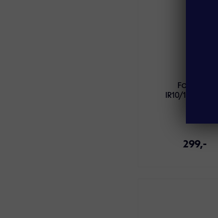
Fotocelle
IR10/12/14/18/
299,-
Legg i handlekur