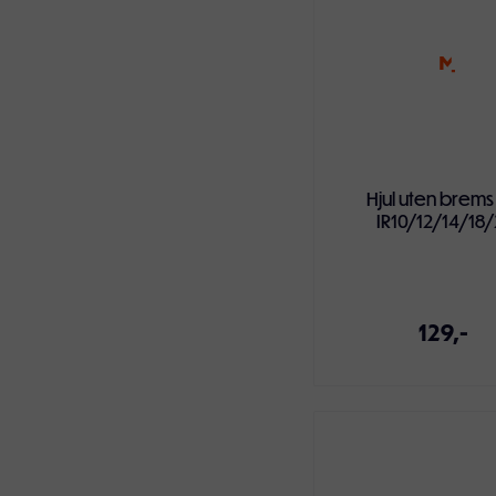
Hjul uten brems
IR10/12/14/18/
129,-
Legg i handlekur