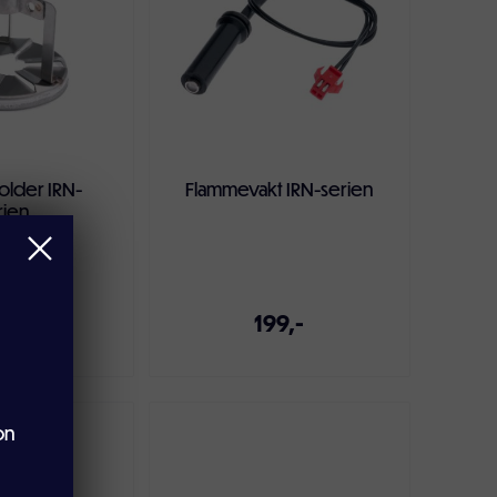
lder IRN-
Flammevakt IRN-serien
rien
9,-
199,-
on
ndlekurven
Legg i handlekurven