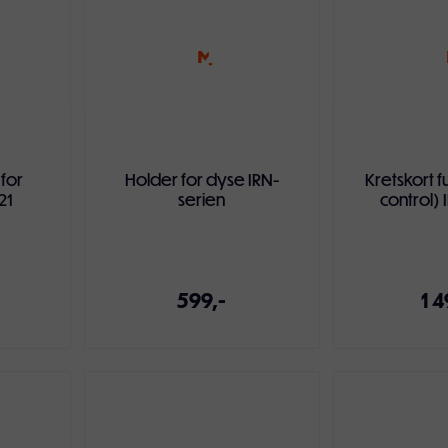
 for
Holder for dyse IRN-
Kretskort f
21
serien
control) 
599,-
1 4
ven
Legg i handlekurven
Legg i ha