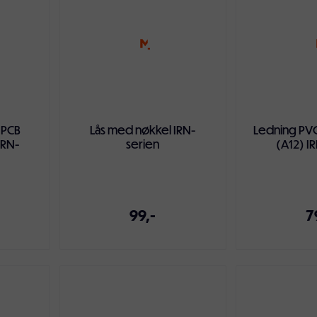
(PCB
Lås med nøkkel IRN-
Ledning PV
IRN-
serien
(A12) I
99,-
7
ven
Legg i handlekurven
Legg i ha