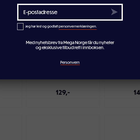
Jeg har lest og godtatt
personvernerklæringen.
Med nyhetsbrev fra Mega Norge får du nyheter
og eksklusive tilbud rett i innboksen.
Hjul IRN-serien
Hjul låsbar
21
Personvern
129,-
14
ven
Legg i handlekurven
Legg i ha