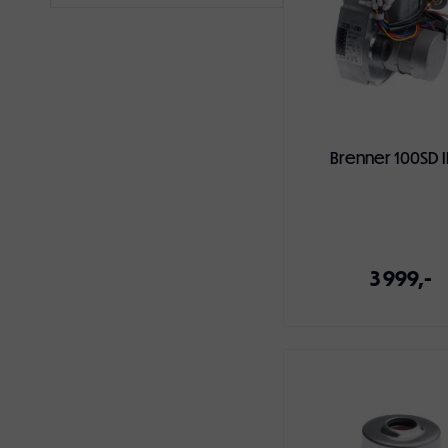
Brenner 100SD I
3 999,-
Legg i handlekur