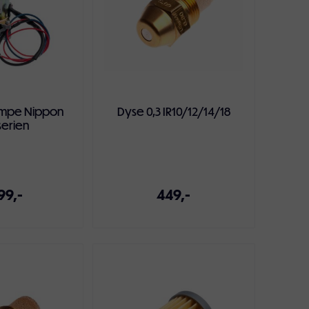
umpe Nippon
Dyse 0,3 IR10/12/14/18
serien
99,-
449,-
ndlekurven
Legg i handlekurven