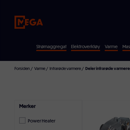
Strømaggregat
Elektroverktøy
Varme
Mas
Forsiden
/
Varme
/
Infrarøde varmere
/
Deler infrarøde varmere
Merker
Power Heater