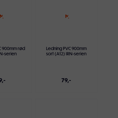
C 900mm rød
Ledning PVC 900mm
RN-serien
sort (A12) IRN-serien
9,-
79,-
ndlekurven
Legg i handlekurven