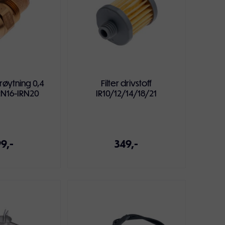
røytning 0,4
Filter drivstoff
RN16-IRN20
IR10/12/14/18/21
9,-
349,-
ndlekurven
Legg i handlekurven