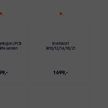
unksjon (PCB
Kretskort
IRN-serien
IR10/12/14/18/21
99,-
1 699,-
ndlekurven
Legg i handlekurven