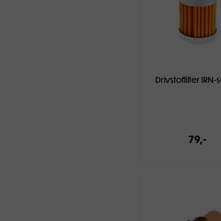
Drivstoffilter IRN-
79,-
Legg i handlekur