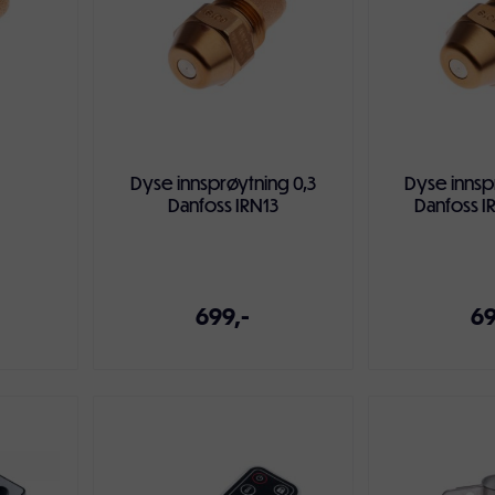
1
Dyse innsprøytning 0,3
Dyse innsp
Danfoss IRN13
Danfoss I
699,-
69
ven
Legg i handlekurven
Legg i ha