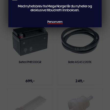
Med nyhetsbrev fra Mega Norge får du nyheter og
eksklusive tilbud rett i innboksen.
1 199,-
1 199,-
Personvern
Legg i handlekurven
Legg i handlekurven
Batteri PM8500GR
Belte A1245 LS10TK
699,-
249,-
Legg i handlekurven
Legg i handlekurven