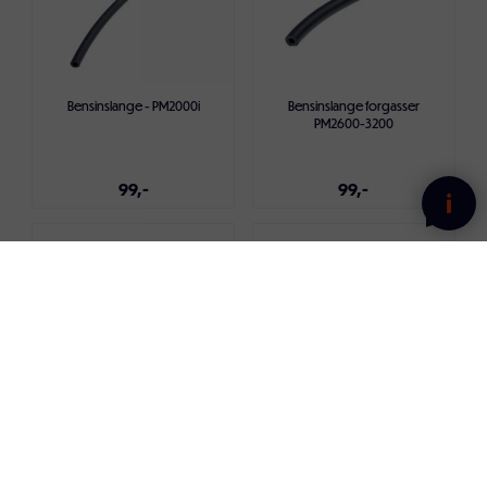
Bensinslange - PM2000i
Bensinslange forgasser
PM2600-3200
99,-
99,-
Legg i handlekurven
Legg i handlekurven
Bensinslange fra sil PM13000S/T
Bensinslange fra tank
Ø8mm 80mm
99,-
99,-