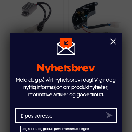
Legg i handlekurven
Legg i handlekurven
AVR spenningsregulator
AVR spenningsregulator
PM1000iS
PM8500GR
Nyhetsbrev
299,-
599,-
Meld deg på vårt nyhetsbrev i dag! Vi gir deg
nyttig informasjon om produktnyheter,
Legg i handlekurven
Legg i handlekurven
informative artikler og gode tilbud.
Batteri 12V 36Ah for
Batteri 45Ah 6QW-56min (350)
Jeg har lest og godtatt
personvernerklæringen.
PM6000/8000/7500
for PM15DT