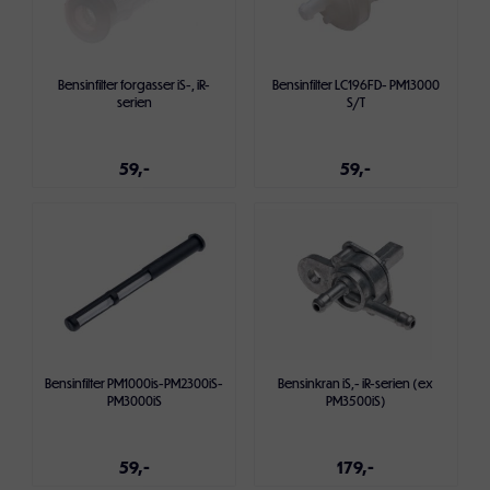
Bensinfilter forgasser iS-, iR-
Bensinfilter LC196FD- PM13000
serien
S/T
59,-
59,-
Legg i handlekurven
Legg i handlekurven
Bensinfilter PM1000is-PM2300iS-
Bensinkran iS,- iR-serien (ex
PM3000iS
PM3500iS)
59,-
179,-