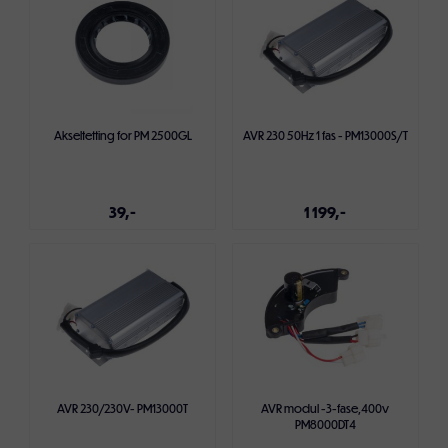
kompetanse, og vårt mål er at Gebe skal være din foretrukne
merkevare når du skal ha et strømaggregat du kan stole på. Har
du spørsmål om valg eller bruk av
strømaggregat
; er det bare
å ta
kontakt med oss
.
Akseltetting for PM 2500GL
AVR 230 50Hz 1 fas - PM13000S/T
39,-
1 199,-
Legg i handlekurven
Legg i handlekurven
AVR 230/230V- PM13000T
AVR modul -3-fase,400v
PM8000DT4