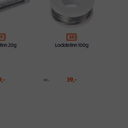
51
20
inn 20g
Loddetinn 100g
9,-
39,-
49,-
ndlekurven
Legg i handlekurven