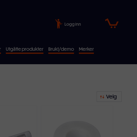
Logg inn
r
Utgåtte produkter
Brukt/demo
Merker