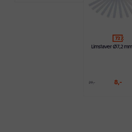
72
Limstaver Ø7,2 mm 
8,-
29,-
Legg i handlekur