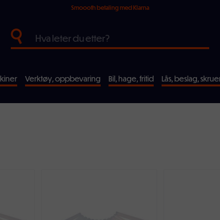
Smoooth betaling med Klarna
kiner
Verktøy, oppbevaring
Bil, hage, fritid
Lås, beslag, skrue