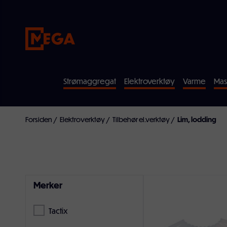
Strømaggregat
Elektroverktøy
Varme
Mas
Forsiden
/
Elektroverktøy
/
Tilbehør el.verktøy
/
Lim, lodding
Merker
Tactix