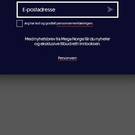
Jeg har lest og godtatt
personvernerklæringen.
Med nyhetsbrev fra Mega Norge får du nyheter
og eksklusive tilbud rett i innboksen.
Personvern