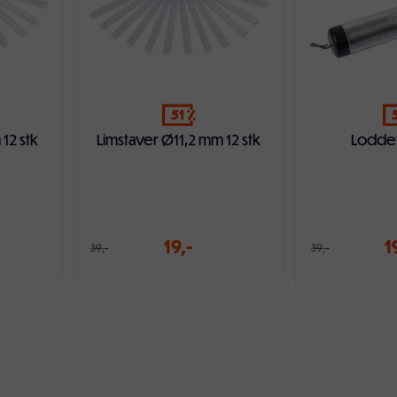
51
12 stk
Limstaver Ø11,2 mm 12 stk
Loddet
19,-
1
39,-
39,-
ven
Legg i handlekurven
Legg i ha