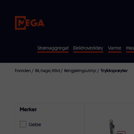
Strømaggregat
Elektroverktøy
Varme
Mas
Forsiden
/
Bil, hage, fritid
/
Rengjøringsutstyr
/
Trykksprøyter
Merker
Gebe