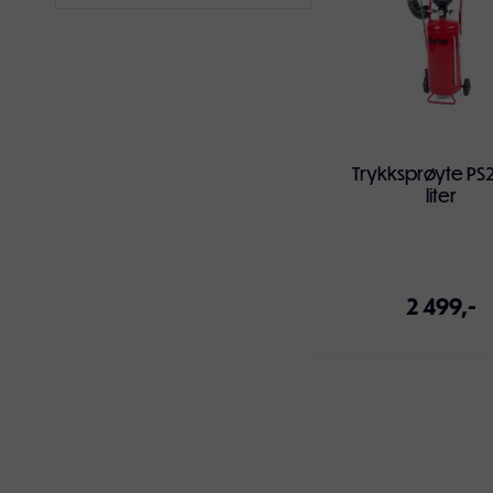
Trykksprøyte PS
liter
2 499,-
Legg i handlekur