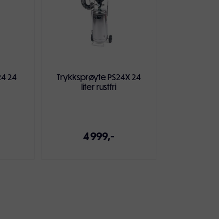
24 24
Trykksprøyte PS24X 24
liter rustfri
4 999,-
ven
Legg i handlekurven