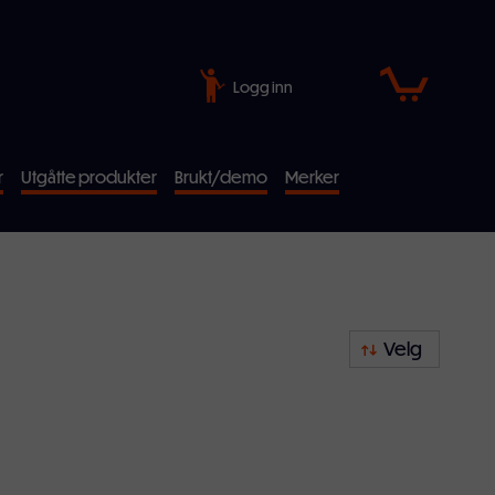
Logg inn
r
Utgåtte produkter
Brukt/demo
Merker