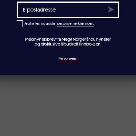
Jeg har lest og godtatt
personvernerklæringen.
Med nyhetsbrev fra Mega Norge får du nyheter
og eksklusive tilbud rett i innboksen.
Personvern