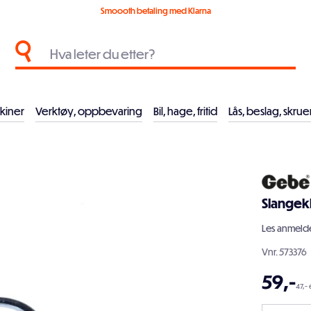
Smoooth betaling med Klarna
kiner
Verktøy, oppbevaring
Bil, hage, fritid
Lås, beslag, skrue
Slange
Les
anmelde
Vnr.
573376
59
,-
47,- 