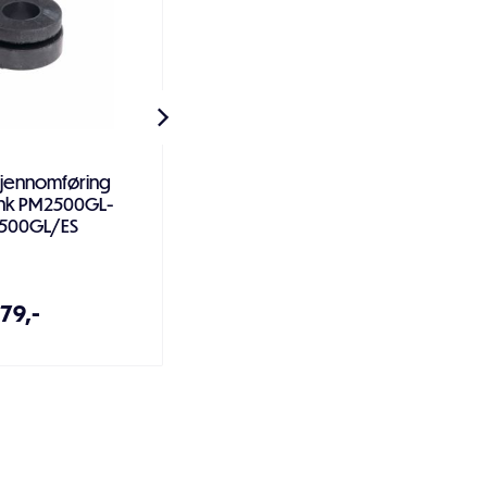
jennomføring
Pakning forgasser 1 -
ank PM2500GL-
PM5500
500GL/ES
79,-
59,-
 handlekurven
Legg i handlekurven