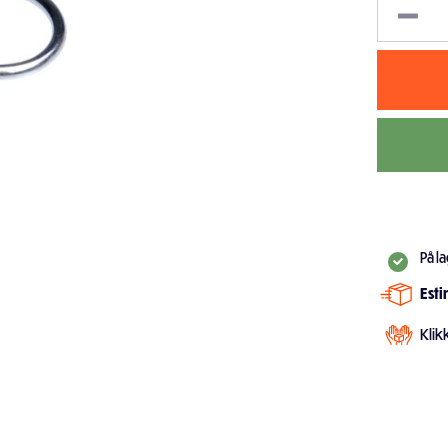
På l
Est
Klik