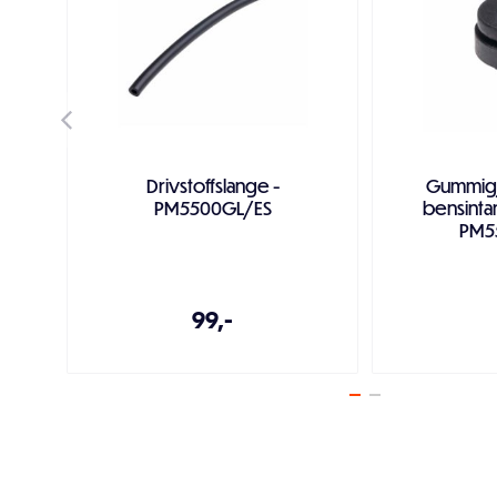
Drivstoffslange -
Gummig
PM5500GL/ES
bensint
PM5
99,-
Legg i handlekurven
Legg i