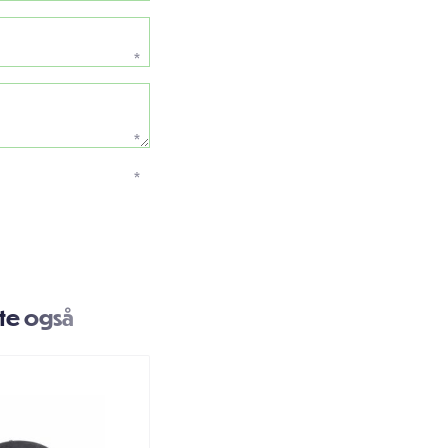
*
*
*
te også