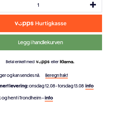
Legg i handlekurven
Betal enkelt med
eller
ager og kan sendes nå.
Beregn frakt
imert levering:
onsdag 12.08 - torsdag 13.08
info
k og hent i Trondheim –
info