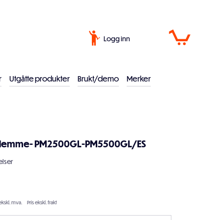
Logg inn
r
Utgåtte produkter
Brukt/demo
Merker
klemme- PM2500GL-PM5500GL/ES
lser
ekskl. mva.
Pris ekskl. frakt