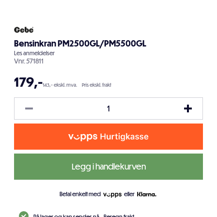
Bensinkran PM2500GL/PM5500GL
Les
anmeldelser
Vnr.
571811
179
,-
143,- ekskl. mva.
Pris ekskl. frakt
Legg i handlekurven
Betal enkelt med
eller
På lager og kan sendes nå.
Beregn frakt