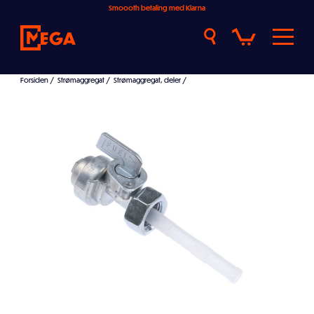
Smoooth betaling med Klarna
Forsiden
/
Strømaggregat
/
Strømaggregat, deler
/