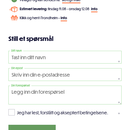
Estimert levering:
tirsdag 11.08 - onsdag 12.08
info
Klikk og hent i Trondheim –
info
Still et spørsmål
Ditt navn
*
Din epost
*
Din forespørsel
*
Jeg har lest, forstått og akseptert betingelsene.
*