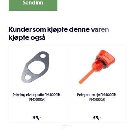
Kunder som kjøpte denne varen
kjøpte også
Pakning eksospotte PM4000iR-
Peilepinne olje PM4000iR-
PM5000iR
PM5000iR
59,-
59,-