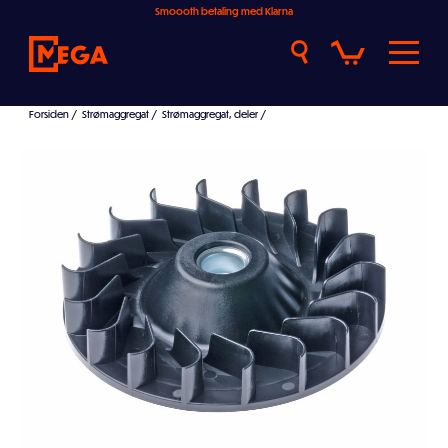
Smoooth betaling med Klarna
Forsiden
/
Strømaggregat
/
Strømaggregat, deler
/