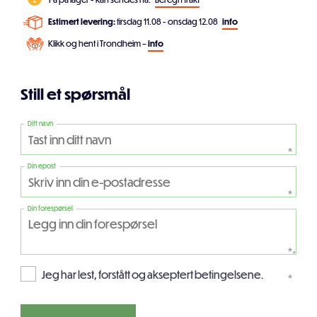
Estimert levering:
tirsdag 11.08 - onsdag 12.08
info
Klikk og hent i Trondheim –
info
Still et spørsmål
Ditt navn
*
Din epost
*
Din forespørsel
*
Jeg har lest, forstått og akseptert betingelsene.
*