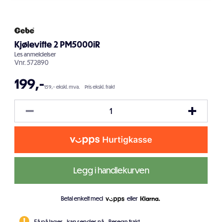
Kjølevifte 2 PM5000iR
Les
anmeldelser
Vnr.
572890
199
,-
159,- ekskl. mva.
Pris ekskl. frakt
Legg i handlekurven
Betal enkelt med
eller
Få på lager - kan sendes nå.
Beregn frakt