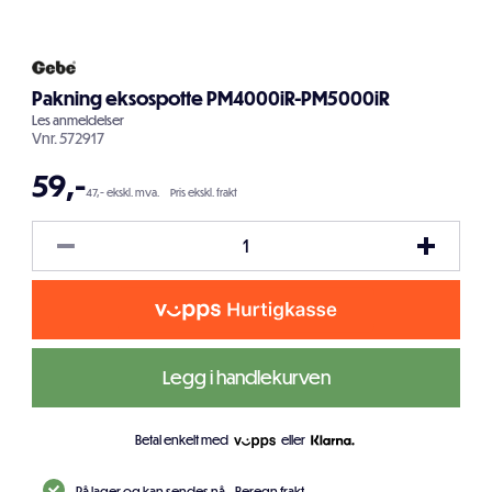
Pakning eksospotte PM4000iR-PM5000iR
Les
anmeldelser
Vnr.
572917
59
,-
47,- ekskl. mva.
Pris ekskl. frakt
Legg i handlekurven
Betal enkelt med
eller
På lager og kan sendes nå.
Beregn frakt