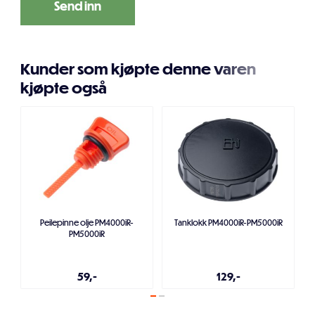
Kunder som kjøpte denne varen
kjøpte også
Peilepinne olje PM4000iR-
Tanklokk PM4000iR-PM5000iR
PM5000iR
59,-
129,-