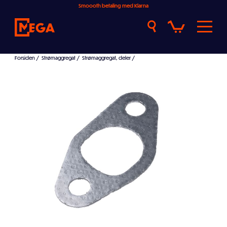
Smoooth betaling med Klarna
Forsiden
/
Strømaggregat
/
Strømaggregat, deler
/