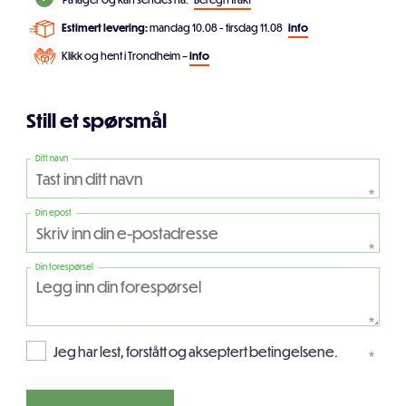
Estimert levering:
mandag 10.08 - tirsdag 11.08
info
Klikk og hent i Trondheim –
info
Still et spørsmål
Ditt navn
*
Din epost
*
Din forespørsel
*
Jeg har lest, forstått og akseptert betingelsene.
*