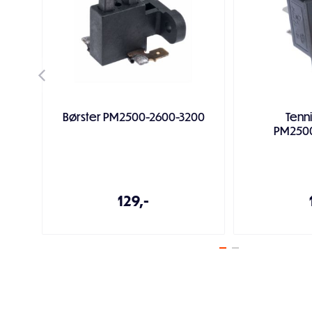
Børster PM2500-2600-3200
Tenn
PM250
129,-
Legg i handlekurven
Legg i