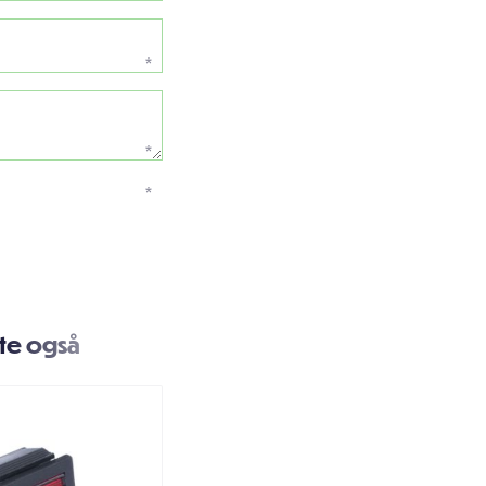
*
*
*
te også