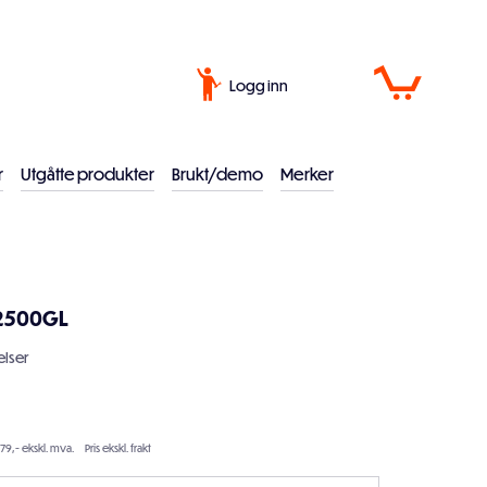
Logg inn
r
Utgåtte produkter
Brukt/demo
Merker
2500GL
lser
79,- ekskl. mva.
Pris ekskl. frakt