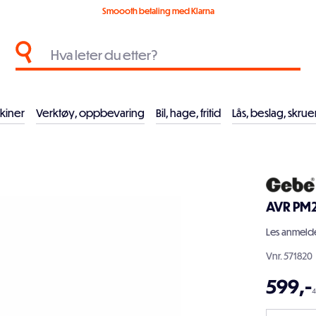
Smoooth betaling med Klarna
kiner
Verktøy, oppbevaring
Bil, hage, fritid
Lås, beslag, skrue
AVR PM
Les
anmelde
Vnr.
571820
599
,-
4