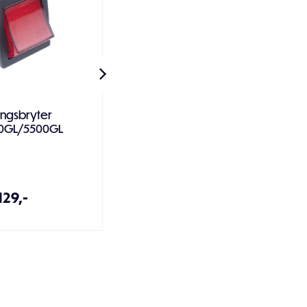
ingsbryter
Drivstoffslange - PM2500GL
0GL/5500GL
129,-
99,-
 handlekurven
Legg i handlekurven