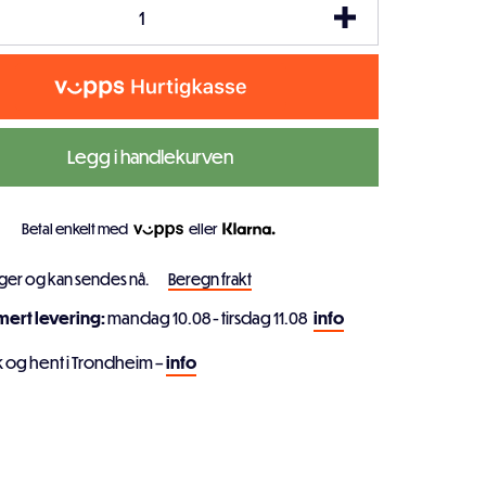
Legg i handlekurven
Betal enkelt med
eller
ager og kan sendes nå.
Beregn frakt
imert levering:
mandag 10.08 - tirsdag 11.08
info
k og hent i Trondheim –
info