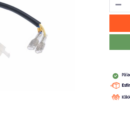
På l
Est
Klik