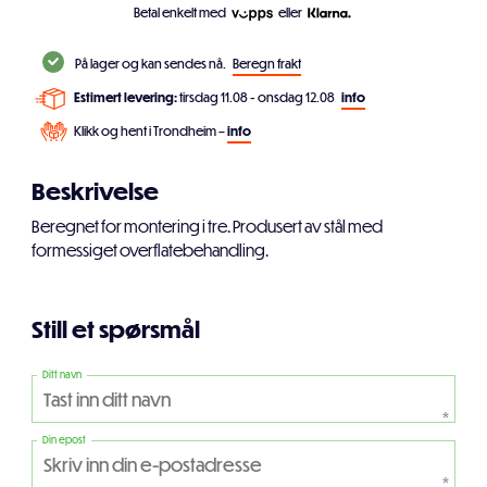
Betal enkelt med
eller
På lager og kan sendes nå.
Beregn frakt
Estimert levering:
tirsdag 11.08 - onsdag 12.08
info
Klikk og hent i Trondheim –
info
Beskrivelse
Beregnet for montering i tre. Produsert av stål med
formessiget overflatebehandling.
Still et spørsmål
Ditt navn
*
Din epost
*