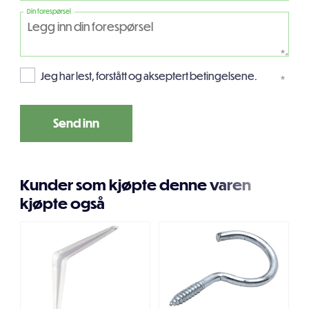
Din forespørsel
*
Jeg har lest, forstått og akseptert betingelsene.
*
Kunder som kjøpte denne varen
kjøpte også