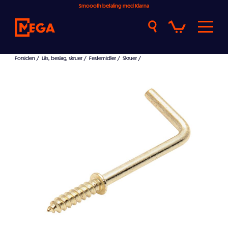
Smoooth betaling med Klarna
Forsiden
/
Lås, beslag, skruer
/
Festemidler
/
Skruer
/