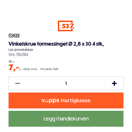
53
Vinkelskrue formessinget Ø 2,8 x 30 4 stk,
Les
anmeldelser
Vnr.
782582
15
,-
7
,-
5,- ekskl. mva.
Pris ekskl. frakt
Legg i handlekurven