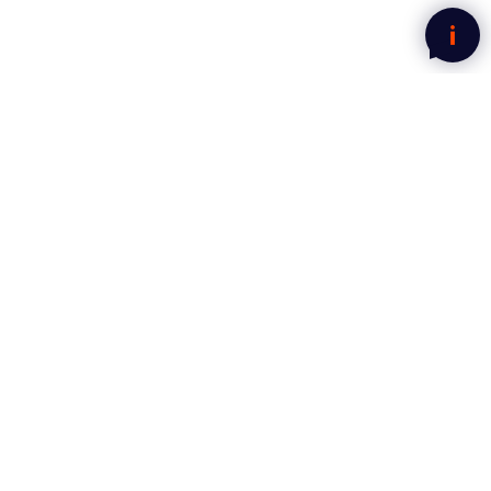
Nyhetsbrev fra Mega Norge
Motta gode tilbud rett i innboksen.
Jeg har lest og godtatt
personvernerklæringen.