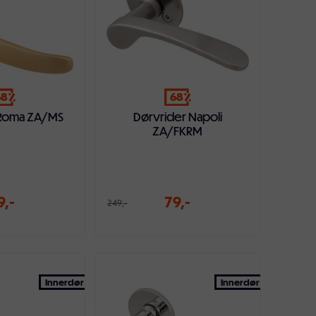
68
68
 Roma ZA/MS
Dørvrider Napoli
ZA/FKRM
9,-
79,-
249,-
ndlekurven
Legg i handlekurven
Innerdør
Innerdør