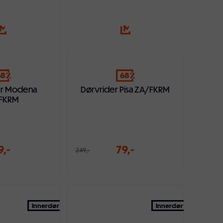
68
68
er Modena
Dørvrider Pisa ZA/FKRM
FKRM
9,-
79,-
249,-
ndlekurven
Legg i handlekurven
Innerdør
Innerdør