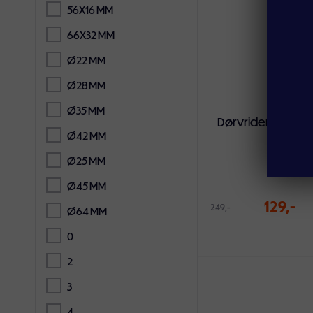
56X16 MM
66X32 MM
Ø22 MM
Ø28 MM
48
Ø35 MM
Dørvrider Rimini 
svart
Ø42 MM
Ø25 MM
Ø45 MM
129,-
249,-
Ø64 MM
0
2
Legg i handlekur
3
4