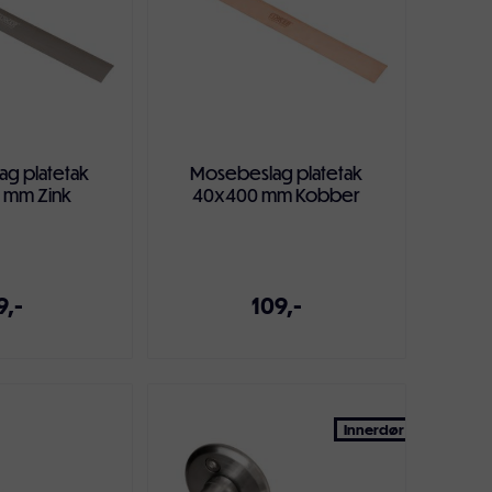
g platetak
Mosebeslag platetak
 mm Zink
40x400 mm Kobber
9,-
109,-
ndlekurven
Legg i handlekurven
Innerdør