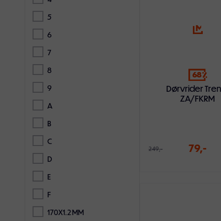
5
6
7
8
68
Dørvrider Tre
9
ZA/FKRM
A
B
C
79,-
249,-
D
E
F
Legg i handlekur
170X1.2 MM