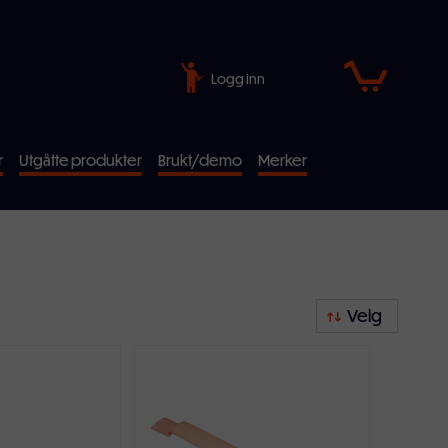
Logg inn
r
Utgåtte produkter
Brukt/demo
Merker