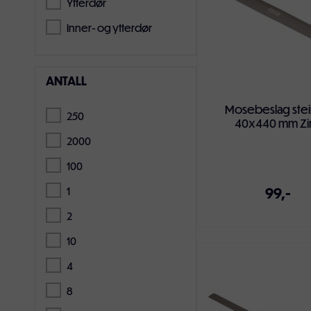
Ytterdør
Inner- og ytterdør
ANTALL
Mosebeslag stei
250
40x440 mm Zi
2000
100
99,-
1
2
10
4
Legg i handlekur
8