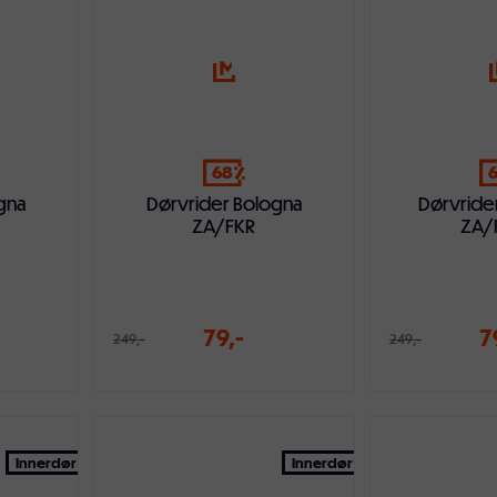
68
gna
Dørvrider Bologna
Dørvride
ZA/FKR
ZA/
79,-
7
249,-
249,-
ven
Legg i handlekurven
Legg i ha
Innerdør
Innerdør