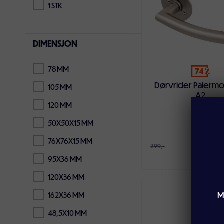
1 STK
DIMENSJON
78 MM
74
Dørvrider Palermo 
105 MM
A2
120 MM
50X50X15 MM
76X76X15 MM
79,-
299,-
95X36 MM
120X36 MM
M
162X36 MM
Legg i handlekur
48,5X10 MM