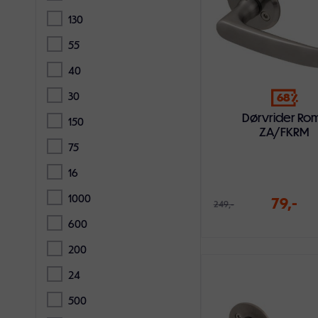
130
55
40
30
68
Dørvrider Ro
150
ZA/FKRM
75
16
1000
79,-
249,-
600
200
24
Legg i handlekur
500