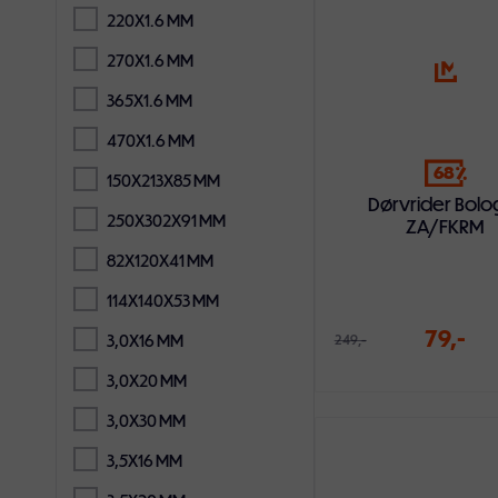
220X1.6 MM
270X1.6 MM
365X1.6 MM
470X1.6 MM
68
150X213X85 MM
Dørvrider Bolo
250X302X91 MM
ZA/FKRM
82X120X41 MM
114X140X53 MM
79,-
3,0X16 MM
249,-
3,0X20 MM
3,0X30 MM
Legg i handlekur
3,5X16 MM