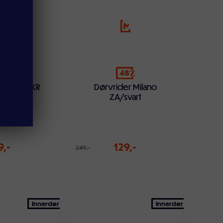
68
48
 Milano FKR
Dørvrider Milano
ndørs
ZA/svart
9,-
129,-
249,-
ndlekurven
Legg i handlekurven
Innerdør
Innerdør