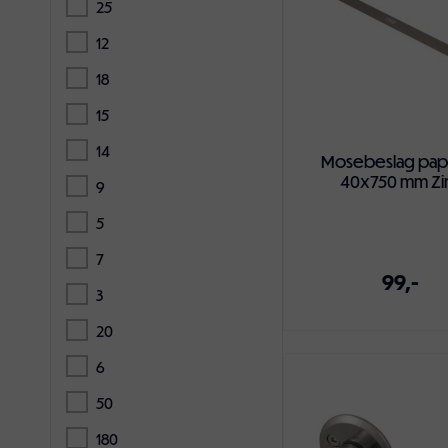
25
12
18
15
14
Mosebeslag pap
40x750 mm Zi
9
5
7
99,-
3
20
6
Legg i handlekur
50
180