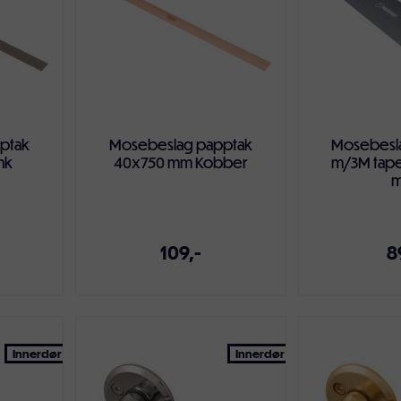
ptak
Mosebeslag papptak
Mosebesla
nk
40x750 mm Kobber
m/3M tape
109,-
8
ven
Legg i handlekurven
Legg i ha
Innerdør
Innerdør