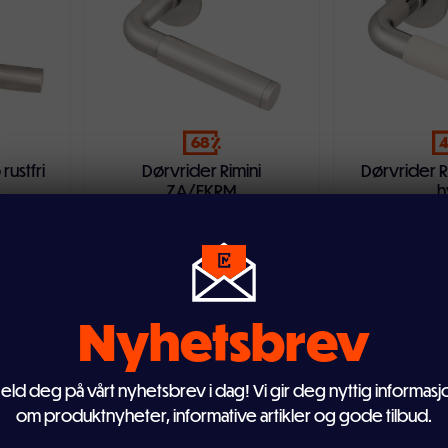
68
rustfri
Dørvrider Rimini
Dørvrider R
ZA/FKRM
h
79,-
12
249,-
249,-
Nyhetsbrev
eld deg på vårt nyhetsbrev i dag! Vi gir deg nyttig informasj
ven
Legg i handlekurven
Legg i ha
Innerdør
Innerdør
om produktnyheter, informative artikler og gode tilbud.