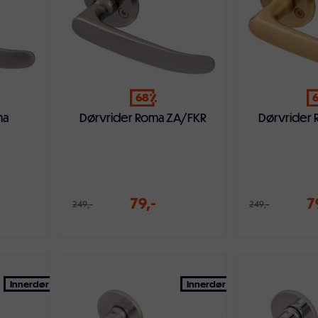
68
ma
Dørvrider Roma ZA/FKR
Dørvrider
79,-
7
249,-
249,-
ven
Legg i handlekurven
Legg i ha
Innerdør
Innerdør