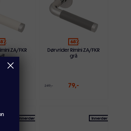
48
68
imini ZA/FKR
Dørvrider Rimini ZA/FKR
vit
grå
9,-
79,-
249,-
on
ndlekurven
Legg i handlekurven
Innerdør
Innerdør