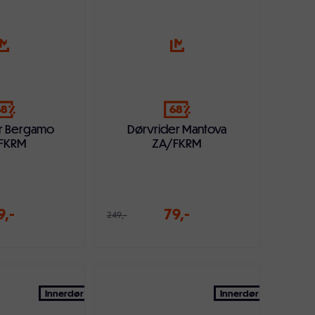
68
68
r Bergamo
Dørvrider Mantova
FKRM
ZA/FKRM
9,-
79,-
249,-
ndlekurven
Legg i handlekurven
Innerdør
Innerdør