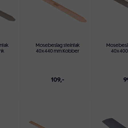
ntak
Mosebeslag steintak
Mosebesla
nk
40x440 mm Kobber
40x400
109,-
9
ven
Legg i handlekurven
Legg i ha