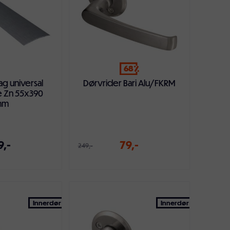
68
g universal
Dørvrider Bari Alu/FKRM
 Zn 55x390
mm
9,-
79,-
249,-
ndlekurven
Legg i handlekurven
Innerdør
Innerdør