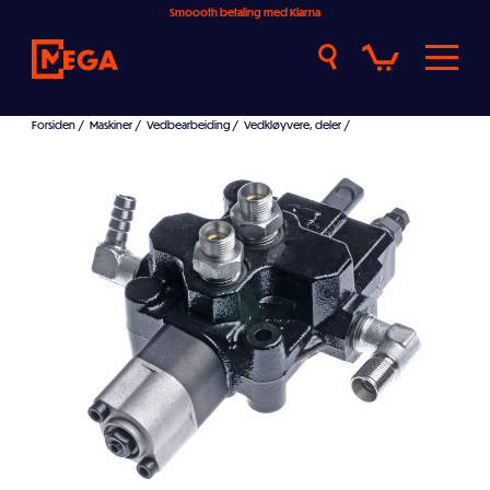
Smoooth betaling med Klarna
Forsiden
/
Maskiner
/
Vedbearbeiding
/
Vedkløyvere, deler
/