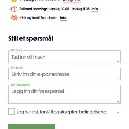
Estimert levering:
mandag 10.08 - tirsdag 11.08
info
Klikk og hent i Trondheim –
info
Still et spørsmål
Ditt navn
*
Din epost
*
Din forespørsel
*
Jeg har lest, forstått og akseptert betingelsene.
*