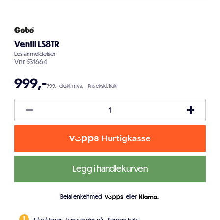
Ventil LS8TR
Les
anmeldelser
Vnr.
531664
999
,-
799,- ekskl. mva.
Pris ekskl. frakt
Legg i handlekurven
Betal enkelt med
eller
Få på lager - kan sendes nå.
Beregn frakt