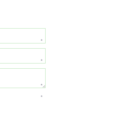
*
*
*
*