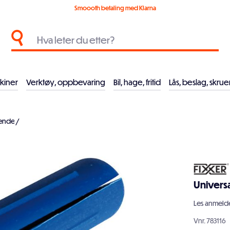
Smoooth betaling med Klarna
kiner
Verktøy, oppbevaring
Bil, hage, fritid
Lås, beslag, skrue
rende
/
Universa
Les
anmelde
Vnr.
783116