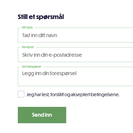
Still et spørsmål
Ditt navn
Din epost
Din forespørsel
Jeg har lest, forstått og akseptert betingelsene.