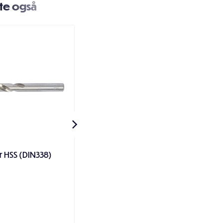
te også
53
r HSS (DIN338)
Universalplugg plast grønn
60mm 4 stk,
7,-
15,-