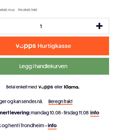
 ekskl. mva.
Pris ekskl. frakt
Legg i handlekurven
Betal enkelt med
eller
ager og kan sendes nå.
Beregn frakt
imert levering:
mandag 10.08 - tirsdag 11.08
info
k og hent i Trondheim –
info