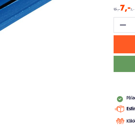
7
,-
15
,-
5,-
På l
Est
Klik