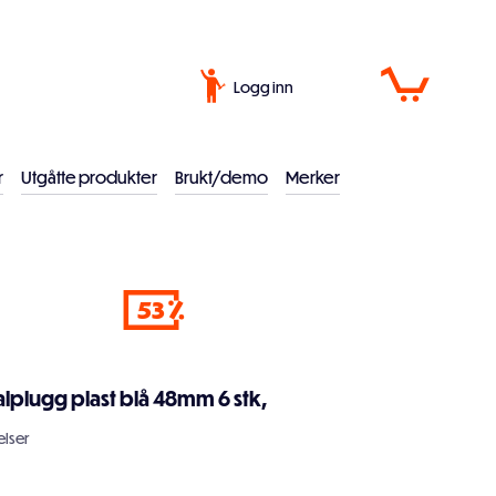
Logg inn
r
Utgåtte produkter
Brukt/demo
Merker
53
lplugg plast blå 48mm 6 stk,
lser