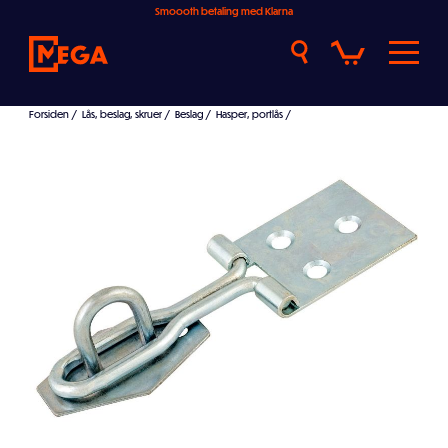
Smoooth betaling med Klarna
Forsiden
/
Lås, beslag, skruer
/
Beslag
/
Hasper, portlås
/