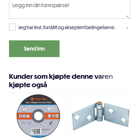
*
Jeg har lest, forstått og akseptert betingelsene.
*
Kunder som kjøpte denne varen
kjøpte også