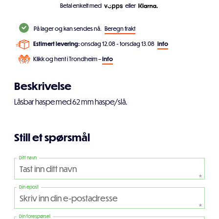
Betal enkelt med
eller
På lager og kan sendes nå.
Beregn frakt
Estimert levering:
onsdag 12.08 - torsdag 13.08
info
Klikk og hent i Trondheim –
info
Beskrivelse
Låsbar haspe med 62 mm haspe/slå.
Still et spørsmål
Ditt navn
*
Din epost
*
Din forespørsel