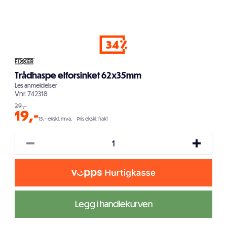
34
Trådhaspe elforsinket 62x35mm
Les
anmeldelser
Vnr.
742318
29
,-
19
,-
15,- ekskl. mva.
Pris ekskl. frakt
Legg i handlekurven