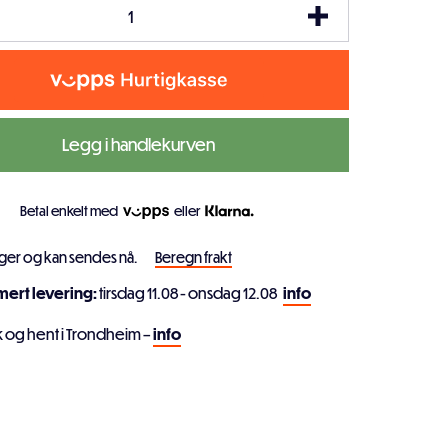
Legg i handlekurven
Betal enkelt med
eller
ager og kan sendes nå.
Beregn frakt
imert levering:
tirsdag 11.08 - onsdag 12.08
info
k og hent i Trondheim –
info