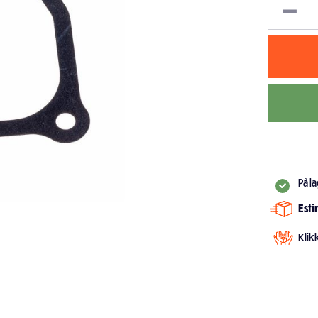
På l
Est
Klik