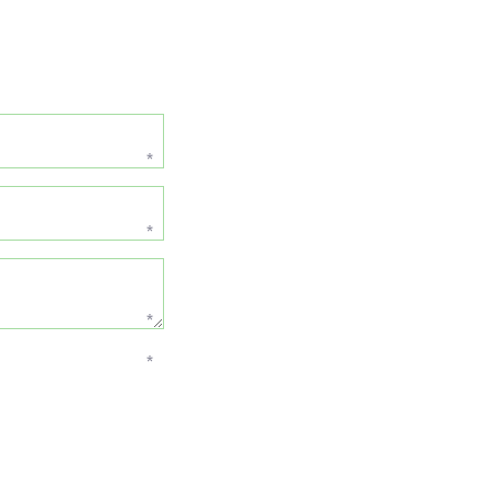
*
*
*
*