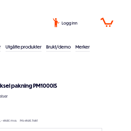
Logg inn
r
Utgåtte produkter
Brukt/demo
Merker
sel pakning PM1000iS
lser
9,- ekskl. mva.
Pris ekskl. frakt