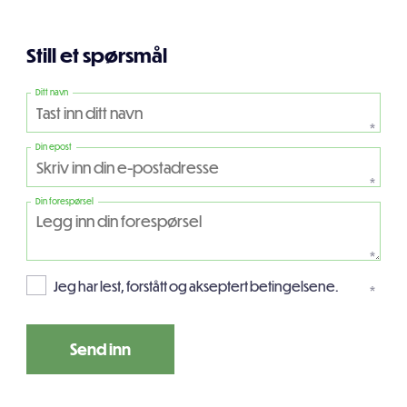
Still et spørsmål
Ditt navn
*
Din epost
*
Din forespørsel
*
Jeg har lest, forstått og akseptert betingelsene.
*