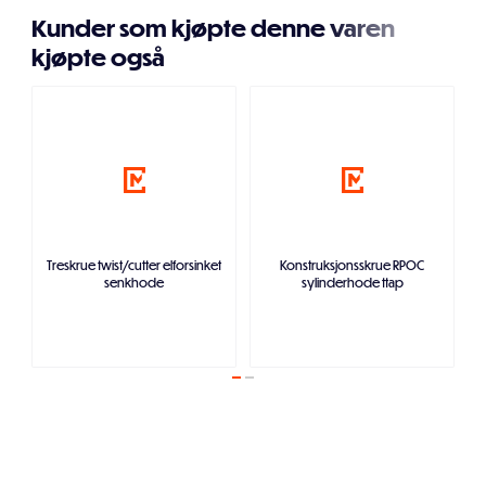
Kunder som kjøpte denne varen
kjøpte også
Treskrue twist/cutter elforsinket
Konstruksjonsskrue RPOC
senkhode
sylinderhode ttap
Legg i handlekurven
Legg i handlekurven