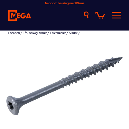
Smoooth betaling med Klarna
Forsiden
/
Lås, beslag, skruer
/
Festemidler
/
Skruer
/