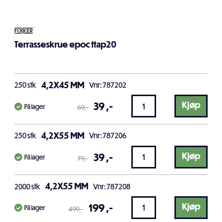
Terrasseskrue epoc ttap20
4,2X45 MM
250
stk
Vnr: 787202
39
,-
Kjøp
På lager
69
,-
4,2X55 MM
250
stk
Vnr: 787206
39
,-
Kjøp
På lager
79
,-
4,2X55 MM
2000
stk
Vnr: 787208
199
,-
Kjøp
På lager
499
,-