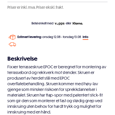
Priser er inkl. mva. Priser ekskl. frakt.
Betal enkelt med
eller
Estimert levering:
onsdag 12.08 - torsdag 13.08
info
Beskrivelse
Fixxer terrasseskrue EPOC er beregnet for montering av
terrassebord og rekkverk mot stender. Skruen er
produsert av herdet stål med EPOC
overflatebehandling. Skruen kommer med høy-lav
gjenge som minsker risikoen for sprekkdannelser i
materialet. Skruen har ttap-spor med patentert stick-fit
som gir den som monterer et fast og stødig grep ved
innskruing uten behov for hardt trykk og mulighet for
innskruing med en hånd.