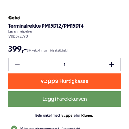
Terminalrekke PM15DT2/PM15DT4
Les
anmeldelser
Vnr.
573590
399
,-
319,- ekskl. mva.
Pris ekskl. frakt
Legg i handlekurven
Betal enkelt med
eller
På lager og kan sendes nå.
Beregn frakt