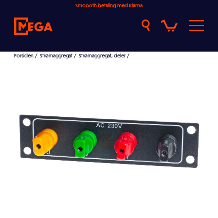
Smoooth betaling med Klarna
Forsiden
/
Strømaggregat
/
Strømaggregat, deler
/