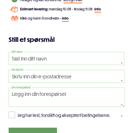
Estimert levering:
mandag 10.08 - tirsdag 11.08
info
Klikk og hent i Trondheim –
info
Still et spørsmål
Ditt navn
*
Din epost
*
Din forespørsel
*
Jeg har lest, forstått og akseptert betingelsene.
*