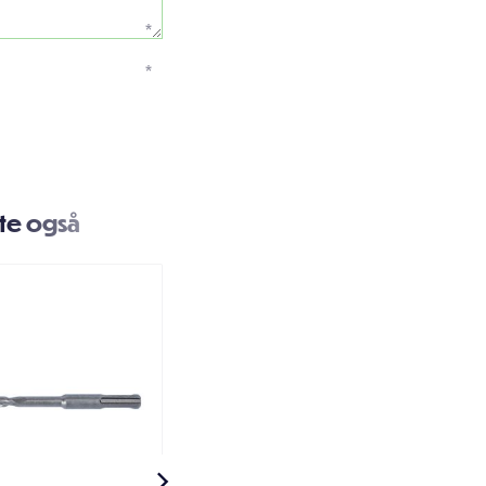
*
*
te også