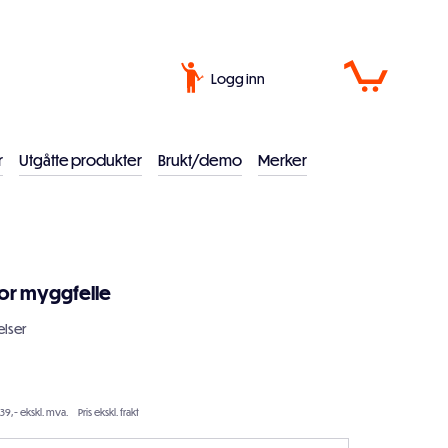
Logg inn
r
Utgåtte produkter
Brukt/demo
Merker
for myggfelle
lser
39,- ekskl. mva.
Pris ekskl. frakt