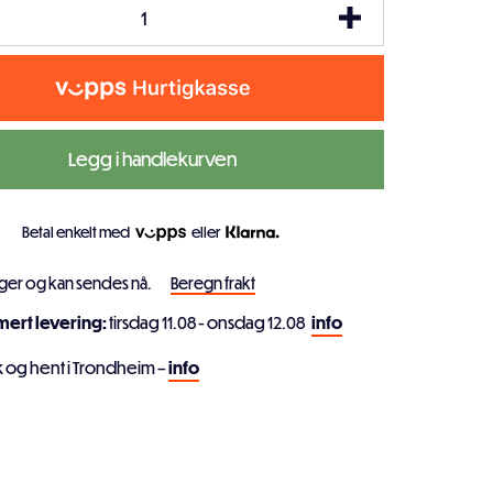
Legg i handlekurven
Betal enkelt med
eller
ager og kan sendes nå.
Beregn frakt
imert levering:
tirsdag 11.08 - onsdag 12.08
info
k og hent i Trondheim –
info