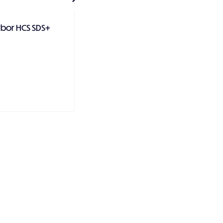
bor HCS SDS+
Metallbor HSS/lang
 handlekurven
Legg i handlekurven