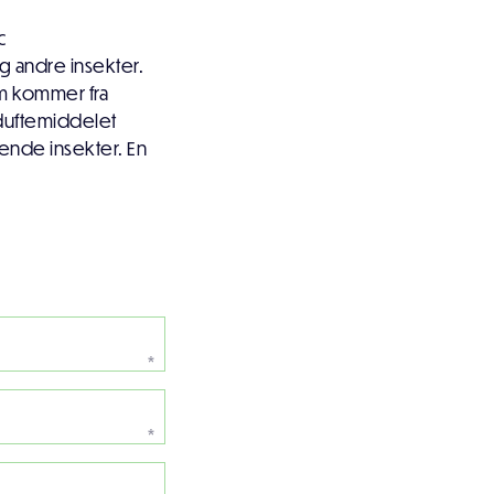
c
g andre insekter.
om kommer fra
duftemiddelet
ende insekter. En
*
*