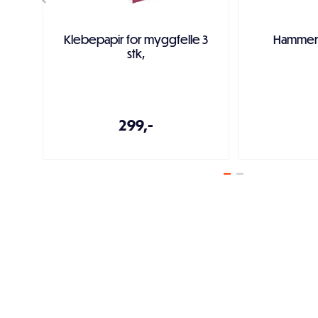
Klebepapir for myggfelle 3
Hammer
stk,
299,-
Legg i handlekurven
Legg i