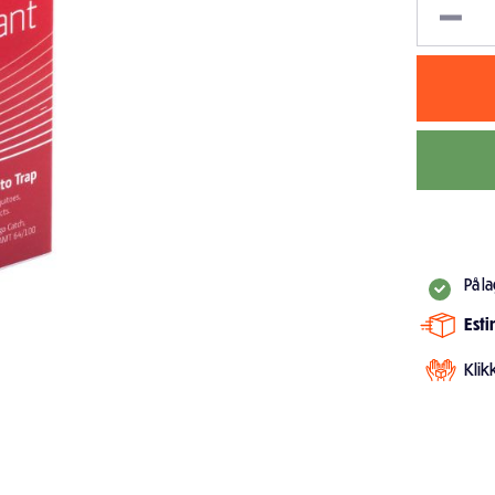
På l
Est
Klik