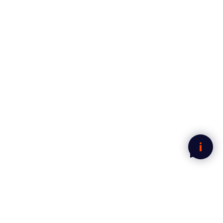
Mosebeslag papptak
40x750 mm Kobber
109,-
Legg i handlekurven