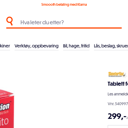
Smoooth betaling med Klarna
kiner
Verktøy, oppbevaring
Bil, hage, fritid
Lås, beslag, skrue
Tablett 
Les
anmelde
Vnr.
540997
299
,-
2