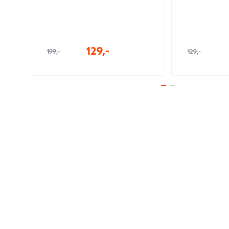
129,-
199,-
129,-
Legg i handlekurven
Legg i