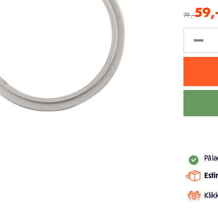
59
,
79
,-
På l
Est
Klik