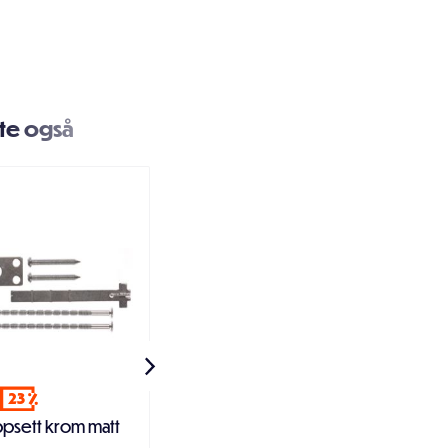
te også
23
20
psett krom matt
Sylinderforlenger 12,5mm
m/skruer