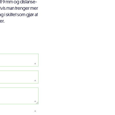
ilt 9 mm og distanse-
 Hvis man trenger mer
 i skiltet som gjør at
er.
*
*
*
*