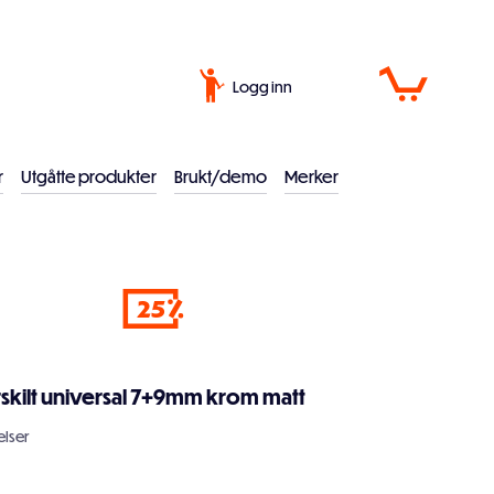
Logg inn
r
Utgåtte produkter
Brukt/demo
Merker
25
rskilt universal 7+9mm krom matt
lser