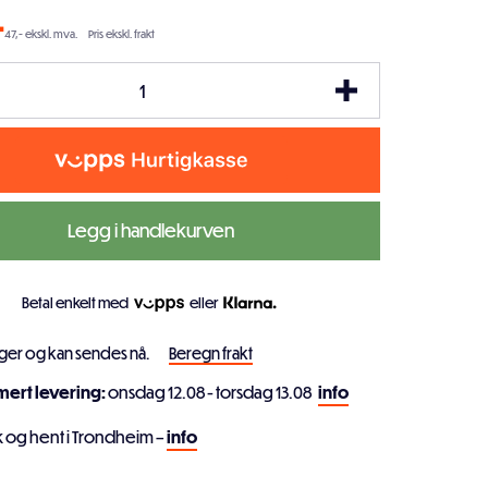
-
47,- ekskl. mva.
Pris ekskl. frakt
Legg i handlekurven
Betal enkelt med
eller
ager og kan sendes nå.
Beregn frakt
imert levering:
onsdag 12.08 - torsdag 13.08
info
k og hent i Trondheim –
info