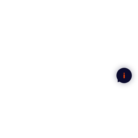
39,-
49,-
Legg i handlekurven