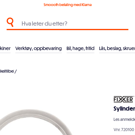
Smoooth betaling med Klarna
kiner
Verktøy, oppbevaring
Bil, hage, fritid
Lås, beslag, skrue
keltilbehør
/
Sylinde
Les
anmelde
Vnr.
720100