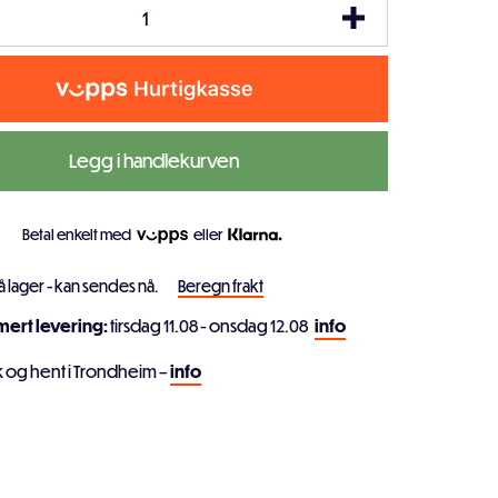
Legg i handlekurven
Betal enkelt med
eller
å lager - kan sendes nå.
Beregn frakt
imert levering:
tirsdag 11.08 - onsdag 12.08
info
k og hent i Trondheim –
info