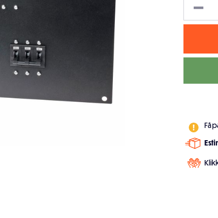
Få p
Est
Klik