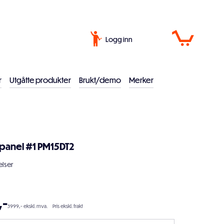
Logg inn
r
Utgåtte produkter
Brukt/demo
Merker
lpanel #1 PM15DT2
lser
9
,-
3999,- ekskl. mva.
Pris ekskl. frakt