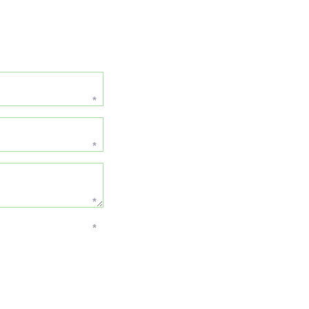
*
*
*
*