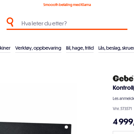
Smoooth betaling med Klarna
kiner
Verktøy, oppbevaring
Bil, hage, fritid
Lås, beslag, skrue
Kontrol
Les
anmelde
Vnr.
573571
4 99