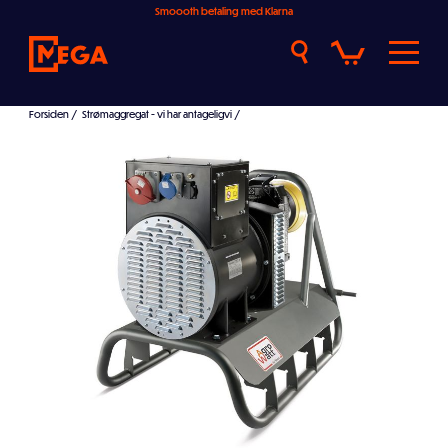
Smoooth betaling med Klarna
Forsiden
/
Strømaggregat - vi har antageligvis det beste og største utvalget! ⚡️👇😀
/