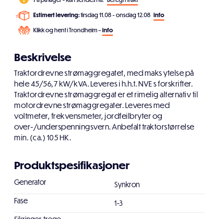
Estimert levering:
tirsdag 11.08 - onsdag 12.08
info
Klikk og hent i Trondheim –
info
Beskrivelse
Traktordrevne strømaggregatet, med maks ytelse på
hele 45/56,7 kW/kVA. Leveres i h.h.t. NVE s forskrifter.
Traktordrevne strømaggregat er et rimelig alternativ til
motordrevne strømaggregater. Leveres med
voltmeter, frekvensmeter, jordfeilbryter og
over-/underspenningsvern. Anbefalt traktorstørrelse
min. (ca.) 105 HK.
Produktspesifikasjoner
Generator
Synkron
Fase
1-3