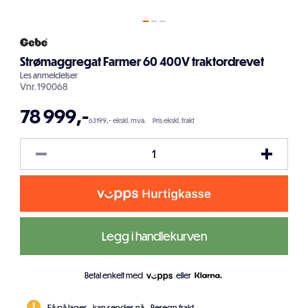
Strømaggregat Farmer 60 400V traktordrevet
Les
anmeldelser
Vnr.
190068
78 999
,-
63199,- ekskl. mva.
Pris ekskl. frakt
Legg i handlekurven
Betal enkelt med
eller
Få på lager - kan sendes nå.
Beregn frakt