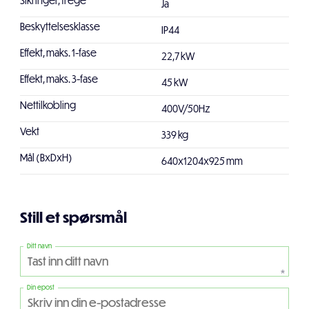
Sikringer, trege
Ja
Beskyttelsesklasse
IP44
Effekt, maks. 1-fase
22,7 kW
Effekt, maks. 3-fase
45 kW
Nettilkobling
400V/50Hz
Vekt
339 kg
Mål (BxDxH)
640x1204x925 mm
Still et spørsmål
Ditt navn
*
Din epost