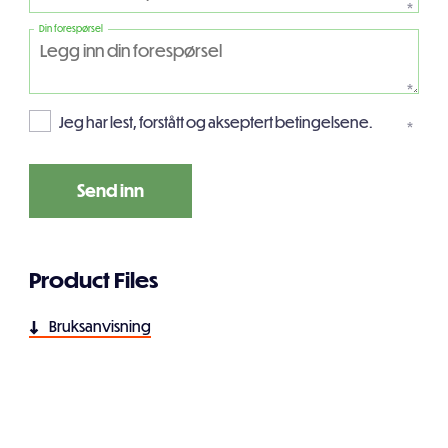
*
Din forespørsel
*
Jeg har lest, forstått og akseptert betingelsene.
*
Product Files
Bruksanvisning