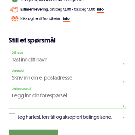
Estimert levering:
onsdag 12.08 - torsdag 13.08
info
Klikk og hent i Trondheim –
info
Still et spørsmål
Ditt navn
*
Din epost
*
Din forespørsel
*
Jeg har lest, forstått og akseptert betingelsene.
*