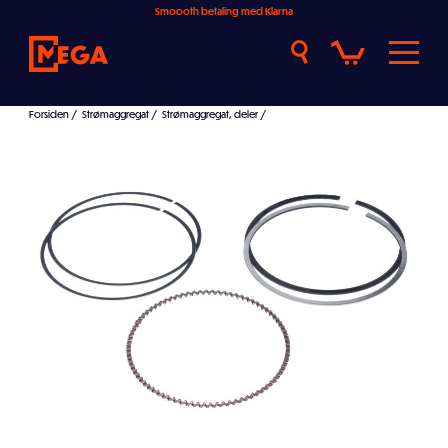
Smoooth betaling med Klarna
Forsiden
/
Strømaggregat
/
Strømaggregat, deler
/