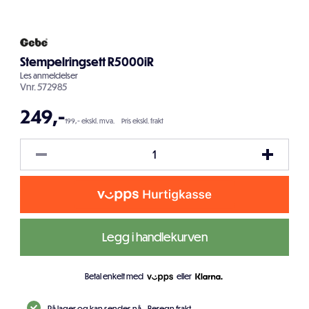
Stempelringsett R5000iR
Les
anmeldelser
Vnr.
572985
249
,-
199,- ekskl. mva.
Pris ekskl. frakt
Legg i handlekurven
Betal enkelt med
eller
På lager og kan sendes nå.
Beregn frakt