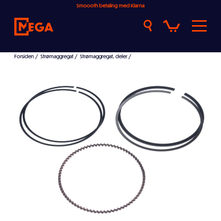
Smoooth betaling med Klarna
Forsiden
/
Strømaggregat
/
Strømaggregat, deler
/