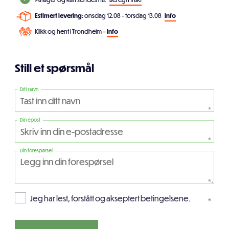
Estimert levering:
onsdag 12.08 - torsdag 13.08
info
Klikk og hent i Trondheim –
info
Still et spørsmål
Ditt navn
*
Din epost
*
Din forespørsel
*
Jeg har lest, forstått og akseptert betingelsene.
*