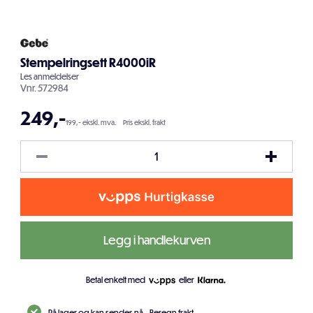
Stempelringsett R4000iR
Les
anmeldelser
Vnr.
572984
249
,-
199,- ekskl. mva.
Pris ekskl. frakt
Legg i handlekurven
Betal enkelt med
eller
På lager og kan sendes nå.
Beregn frakt