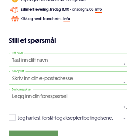
Estimert levering:
tirsdag 11.08 - onsdag 12.08
info
Klikk og hent i Trondheim –
info
Still et spørsmål
Ditt navn
*
Din epost
*
Din forespørsel
*
Jeg har lest, forstått og akseptert betingelsene.
*