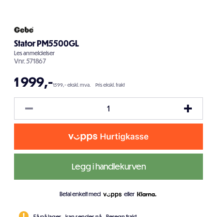
Stator PM5500GL
Les
anmeldelser
Vnr.
571867
1 999
,-
1599,- ekskl. mva.
Pris ekskl. frakt
Legg i handlekurven
Betal enkelt med
eller
Få på lager - kan sendes nå.
Beregn frakt