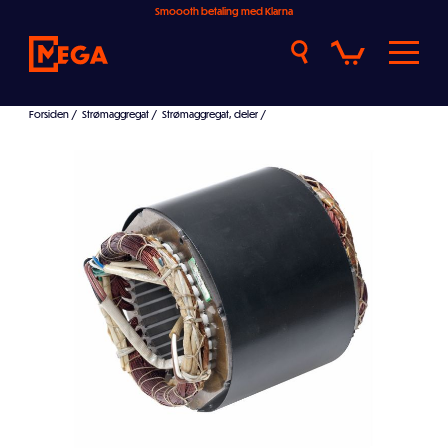
Smoooth betaling med Klarna
Forsiden
/
Strømaggregat
/
Strømaggregat, deler
/