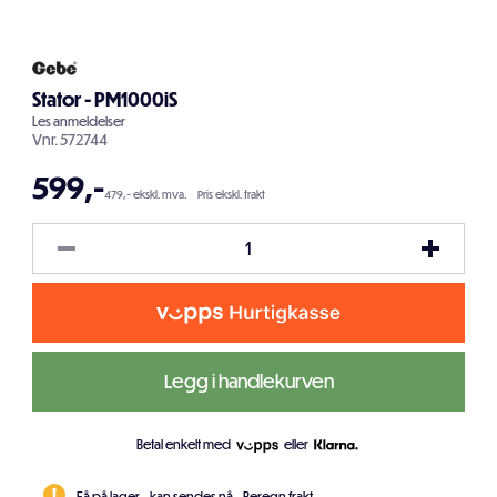
Stator - PM1000iS
Les
anmeldelser
Vnr.
572744
599
,-
479,- ekskl. mva.
Pris ekskl. frakt
Legg i handlekurven
Betal enkelt med
eller
Få på lager - kan sendes nå.
Beregn frakt