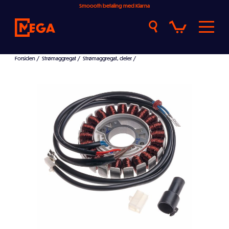
Smoooth betaling med Klarna
Forsiden
/
Strømaggregat
/
Strømaggregat, deler
/