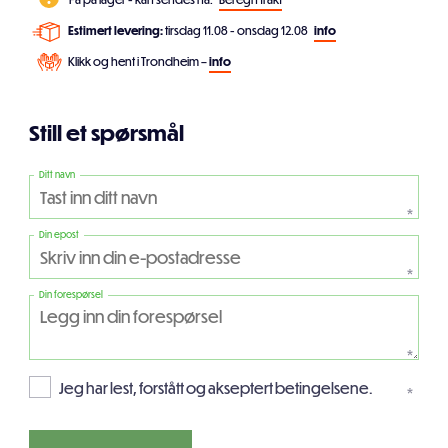
Estimert levering:
tirsdag 11.08 - onsdag 12.08
info
Klikk og hent i Trondheim –
info
Still et spørsmål
Ditt navn
*
Din epost
*
Din forespørsel
*
Jeg har lest, forstått og akseptert betingelsene.
*