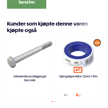
Kunder som kjøpte denne varen
kjøpte også
47
Sekskantskrue delgjenget
Gjengetape teflon 12mm x 10m
Dacrotek
8,-
15,-