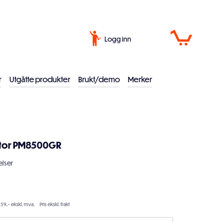
Logg inn
r
Utgåtte produkter
Brukt/demo
Merker
otor PM8500GR
lser
59,- ekskl. mva.
Pris ekskl. frakt