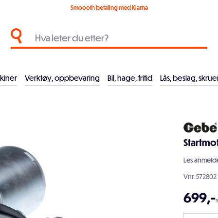
Smoooth betaling med Klarna
kiner
Verktøy, oppbevaring
Bil, hage, fritid
Lås, beslag, skrue
Startm
Les
anmelde
Vnr.
572802
699
,-
5