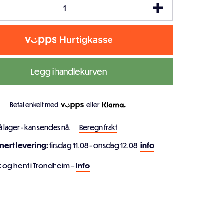
Legg i handlekurven
Betal enkelt med
eller
å lager - kan sendes nå.
Beregn frakt
imert levering:
tirsdag 11.08 - onsdag 12.08
info
k og hent i Trondheim –
info