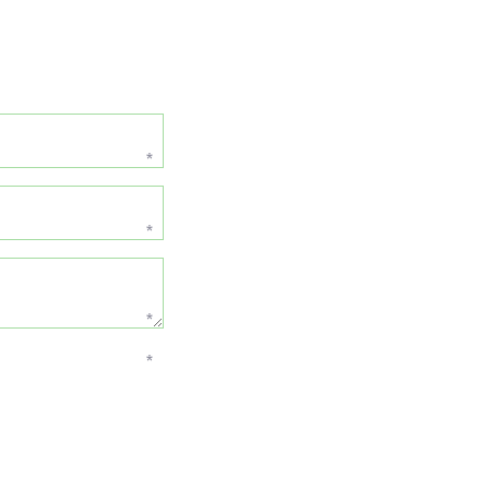
*
*
*
*