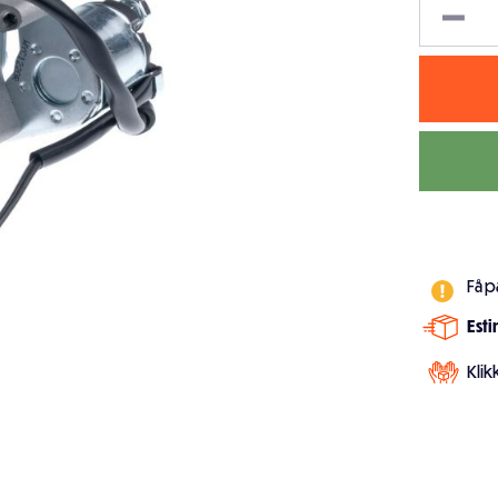
Få p
Est
Klik