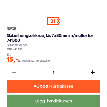
21
Stabelhengselskrue, lås 7x80mm m/mutter for
741300
Les
anmeldelser
Vnr.
741305
19
,-
15
,-
12,- ekskl. mva.
Pris ekskl. frakt
Legg i handlekurven