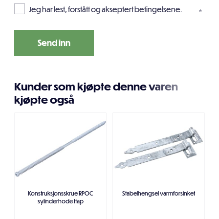
Jeg har lest, forstått og akseptert betingelsene.
*
Kunder som kjøpte denne varen
kjøpte også
Konstruksjonsskrue RPOC
Stabelhengsel varmforsinket
sylinderhode ttap