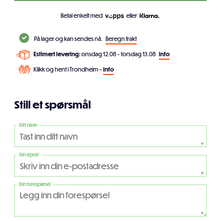
Betal enkelt med
eller
På lager og kan sendes nå.
Beregn frakt
Estimert levering:
onsdag 12.08 - torsdag 13.08
info
Klikk og hent i Trondheim –
info
Still et spørsmål
Ditt navn
*
Din epost
*
Din forespørsel
*