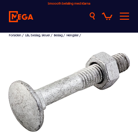
Smoooth betaling med Klarna
Forsiden
/
Lås, beslag, skruer
/
Beslag
/
Hengsler
/