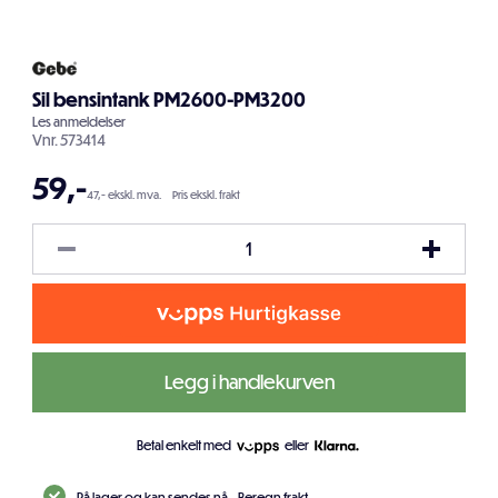
Sil bensintank PM2600-PM3200
Les
anmeldelser
Vnr.
573414
59
,-
47,- ekskl. mva.
Pris ekskl. frakt
Legg i handlekurven
Betal enkelt med
eller
På lager og kan sendes nå.
Beregn frakt