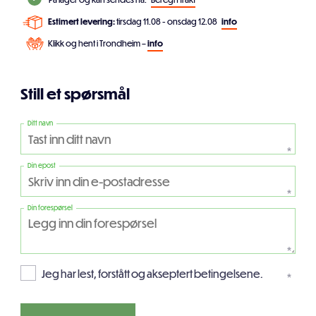
Estimert levering:
tirsdag 11.08 - onsdag 12.08
info
Klikk og hent i Trondheim –
info
Still et spørsmål
Ditt navn
*
Din epost
*
Din forespørsel
*
Jeg har lest, forstått og akseptert betingelsene.
*