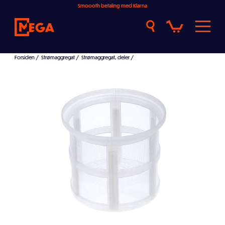
Smoooth betaling med Klarna
Forsiden
/
Strømaggregat
/
Strømaggregat, deler
/