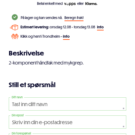
Betal enkelt med
eller
På lager og kan sendes nå.
Beregn frakt
Estimert levering:
onsdag 12.08 - torsdag 13.08
info
Klikk og hent i Trondheim –
info
Beskrivelse
2-komponent håndtak med mykgrep.
Still et spørsmål
Ditt navn
*
Din epost
*
Din forespørsel