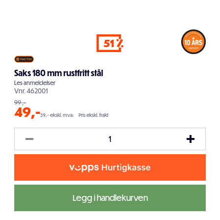
51
Saks 180 mm rustfritt stål
Les
anmeldelser
Vnr.
462001
99
,-
49
,-
39,- ekskl. mva.
Pris ekskl. frakt
Legg i handlekurven