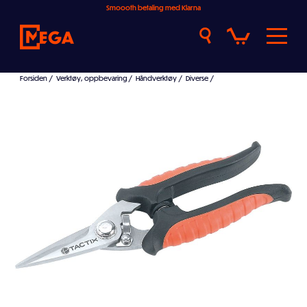
Smoooth betaling med Klarna
Forsiden
/
Verktøy, oppbevaring
/
Håndverktøy
/
Diverse
/