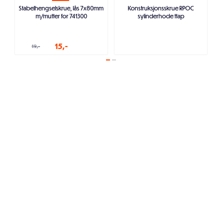
Stabelhengselskrue, lås 7x80mm
Konstruksjonsskrue RPOC
m/mutter for 741300
sylinderhode ttap
15,-
19,-
Legg i handlekurven
Legg i handlekurven