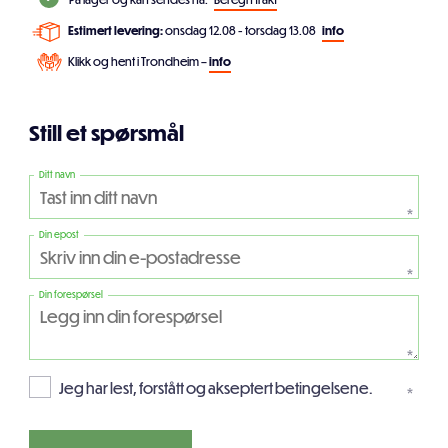
Estimert levering:
onsdag 12.08 - torsdag 13.08
info
Klikk og hent i Trondheim –
info
Still et spørsmål
Ditt navn
*
Din epost
*
Din forespørsel
*
Jeg har lest, forstått og akseptert betingelsene.
*