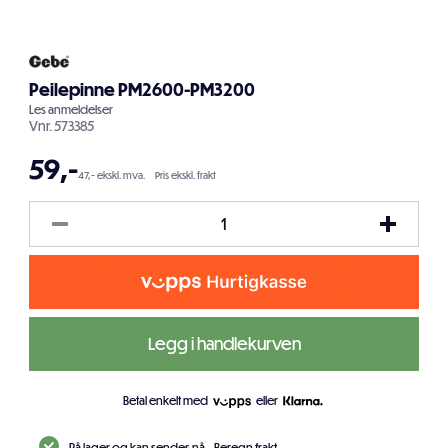
Peilepinne PM2600-PM3200
Les
anmeldelser
Vnr.
573385
59
,-
47,- ekskl. mva.
Pris ekskl. frakt
Legg i handlekurven
Betal enkelt med
eller
På lager og kan sendes nå.
Beregn frakt