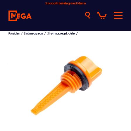
Smoooth betaling med Klarna
Forsiden
/
Strømaggregat
/
Strømaggregat, deler
/