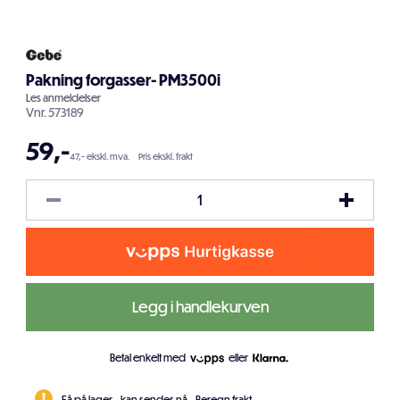
Pakning forgasser- PM3500i
Les
anmeldelser
Vnr.
573189
59
,-
47,- ekskl. mva.
Pris ekskl. frakt
Legg i handlekurven
Betal enkelt med
eller
Få på lager - kan sendes nå.
Beregn frakt