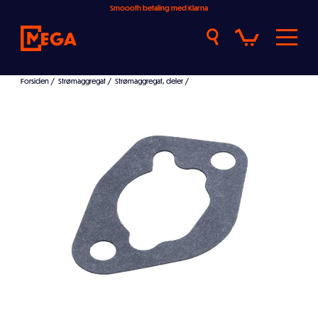
Smoooth betaling med Klarna
Forsiden
/
Strømaggregat
/
Strømaggregat, deler
/