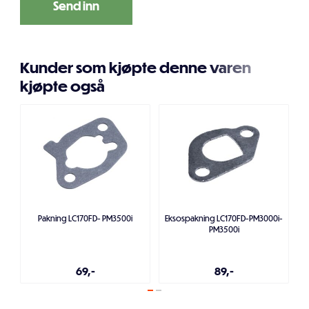
Kunder som kjøpte denne varen
kjøpte også
Pakning LC170FD- PM3500i
Eksospakning LC170FD-PM3000i-
PM3500i
69,-
89,-