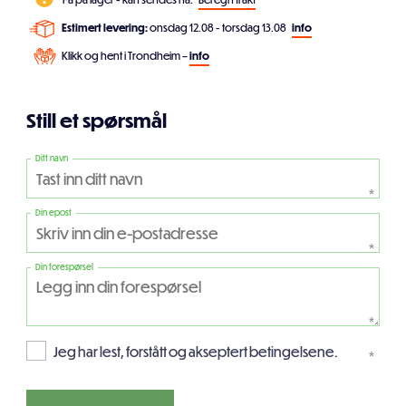
Estimert levering:
onsdag 12.08 - torsdag 13.08
info
Klikk og hent i Trondheim –
info
Still et spørsmål
Ditt navn
*
Din epost
*
Din forespørsel
*
Jeg har lest, forstått og akseptert betingelsene.
*