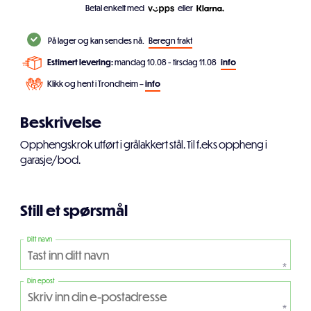
Betal enkelt med
eller
På lager og kan sendes nå.
Beregn frakt
Estimert levering:
mandag 10.08 - tirsdag 11.08
info
Klikk og hent i Trondheim –
info
Beskrivelse
Opphengskrok utført i grålakkert stål. Til f.eks oppheng i
garasje/bod.
Still et spørsmål
Ditt navn
*
Din epost
*