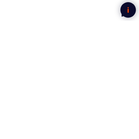
Nyhetsbrev fra Mega Norge
Motta gode tilbud rett i innboksen.
Jeg har lest og godtatt
personvernerklæringen.