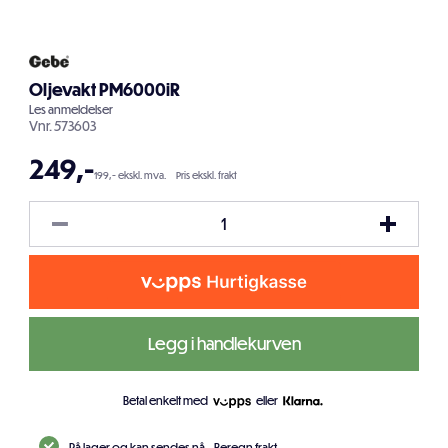
Oljevakt PM6000iR
Les
anmeldelser
Vnr.
573603
249
,-
199,- ekskl. mva.
Pris ekskl. frakt
Legg i handlekurven
Betal enkelt med
eller
På lager og kan sendes nå.
Beregn frakt