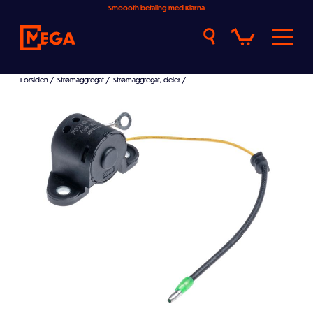
Smoooth betaling med Klarna
Forsiden
/
Strømaggregat
/
Strømaggregat, deler
/