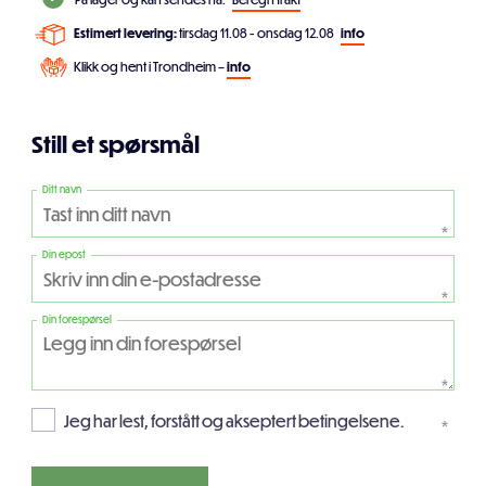
Estimert levering:
tirsdag 11.08 - onsdag 12.08
info
Klikk og hent i Trondheim –
info
Still et spørsmål
Ditt navn
*
Din epost
*
Din forespørsel
*
Jeg har lest, forstått og akseptert betingelsene.
*