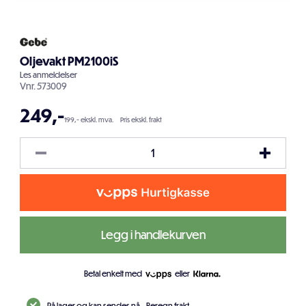
Oljevakt PM2100iS
Les
anmeldelser
Vnr.
573009
249
,-
199,- ekskl. mva.
Pris ekskl. frakt
Legg i handlekurven
Betal enkelt med
eller
På lager og kan sendes nå.
Beregn frakt