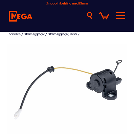
Smoooth betaling med Klarna
Forsiden
/
Strømaggregat
/
Strømaggregat, deler
/