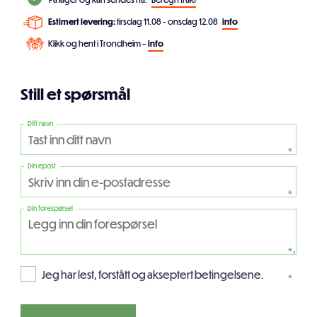
Estimert levering:
tirsdag 11.08 - onsdag 12.08
info
Klikk og hent i Trondheim –
info
Still et spørsmål
Ditt navn
*
Din epost
*
Din forespørsel
*
Jeg har lest, forstått og akseptert betingelsene.
*