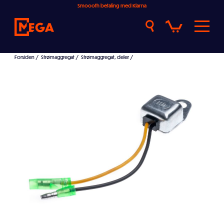
Smoooth betaling med Klarna
Forsiden
/
Strømaggregat
/
Strømaggregat, deler
/