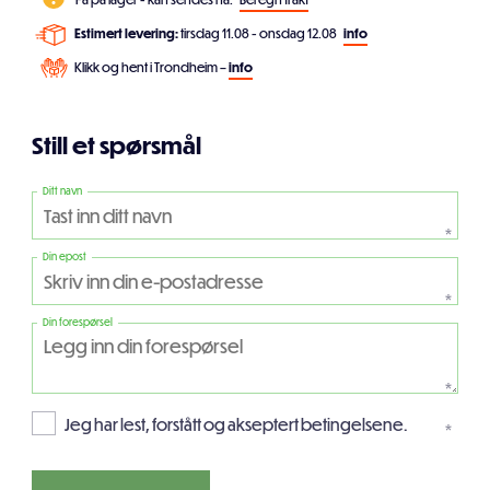
Estimert levering:
tirsdag 11.08 - onsdag 12.08
info
Klikk og hent i Trondheim –
info
Still et spørsmål
Ditt navn
*
Din epost
*
Din forespørsel
*
Jeg har lest, forstått og akseptert betingelsene.
*