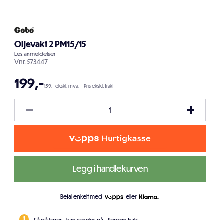
Oljevakt 2 PM15/15
Les
anmeldelser
Vnr.
573447
199
,-
159,- ekskl. mva.
Pris ekskl. frakt
Legg i handlekurven
Betal enkelt med
eller
Få på lager - kan sendes nå.
Beregn frakt