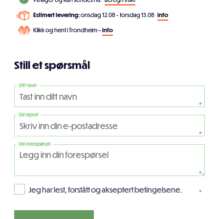
Estimert levering:
onsdag 12.08 - torsdag 13.08
info
Klikk og hent i Trondheim –
info
Still et spørsmål
Ditt navn
*
Din epost
*
Din forespørsel
*
Jeg har lest, forstått og akseptert betingelsene.
*