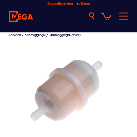
Smoooth betaling med Klarna
Forsiden
/
Strømaggregat
/
Strømaggregat, deler
/