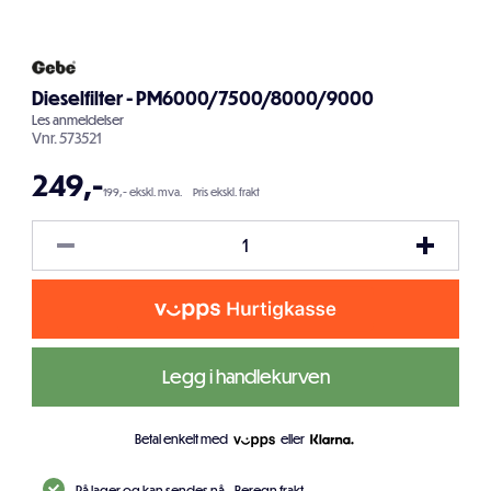
Dieselfilter - PM6000/7500/8000/9000
Les
anmeldelser
Vnr.
573521
249
,-
199,- ekskl. mva.
Pris ekskl. frakt
Legg i handlekurven
Betal enkelt med
eller
På lager og kan sendes nå.
Beregn frakt