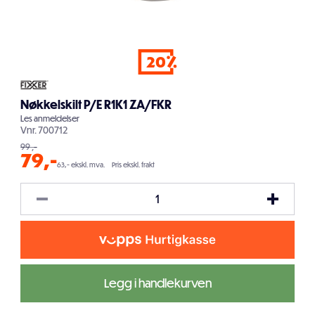
20
Nøkkelskilt P/E R1K1 ZA/FKR
Les
anmeldelser
Vnr.
700712
99
,-
79
,-
63,- ekskl. mva.
Pris ekskl. frakt
Legg i handlekurven