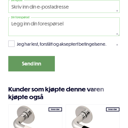
Din epost
*
Din forespørsel
*
Jeg har lest, forstått og akseptert betingelsene.
*
Kunder som kjøpte denne varen
kjøpte også
Innerdør
Innerdør