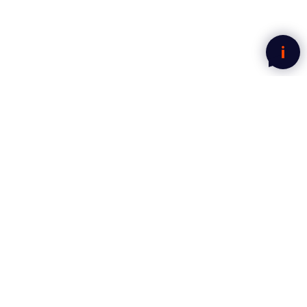
Nyhetsbrev fra Mega Norge
Motta gode tilbud rett i innboksen.