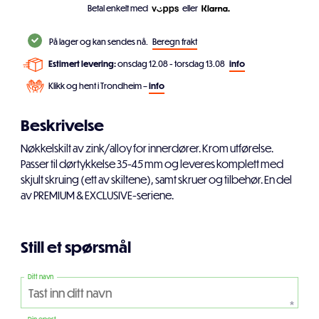
Betal enkelt med
eller
På lager og kan sendes nå.
Beregn frakt
Estimert levering:
onsdag 12.08 - torsdag 13.08
info
Klikk og hent i Trondheim –
info
Beskrivelse
Nøkkelskilt av zink/alloy for innerdører. Krom utførelse.
Passer til dørtykkelse 35-45 mm og leveres komplett med
skjult skruing (ett av skiltene), samt skruer og tilbehør. En del
av PREMIUM & EXCLUSIVE-seriene.
Still et spørsmål
Ditt navn
*