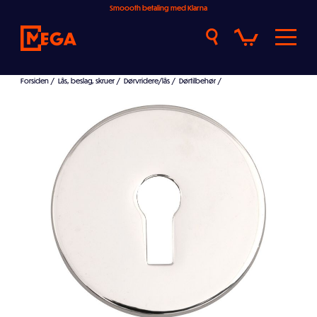
Smoooth betaling med Klarna
Forsiden
/
Lås, beslag, skruer
/
Dørvridere/lås
/
Dørtilbehør
/