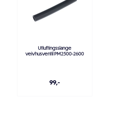
Utluftingsslange
veivhusventil PM2500-2600
99,-
Legg i handlekurven