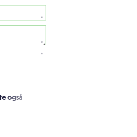
*
*
*
te også