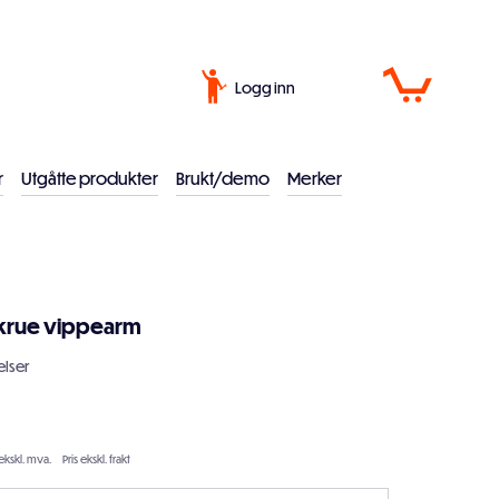
Logg inn
r
Utgåtte produkter
Brukt/demo
Merker
krue vippearm
lser
ekskl. mva.
Pris ekskl. frakt