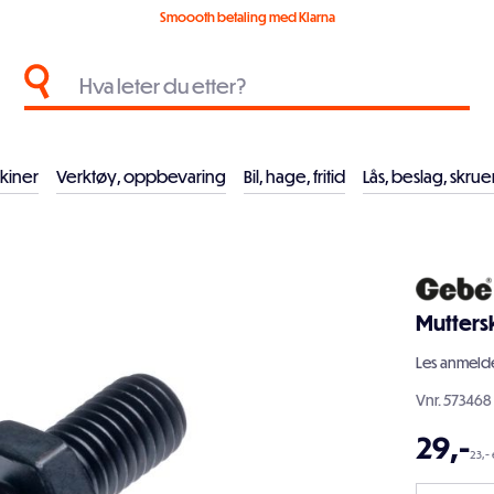
Smoooth betaling med Klarna
kiner
Verktøy, oppbevaring
Bil, hage, fritid
Lås, beslag, skrue
Mutters
Les
anmelde
Vnr.
573468
29
,-
23,- 