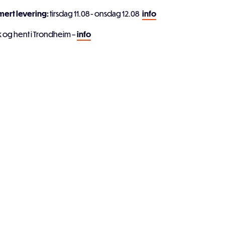
imert levering:
tirsdag 11.08 - onsdag 12.08
info
k og hent i Trondheim –
info