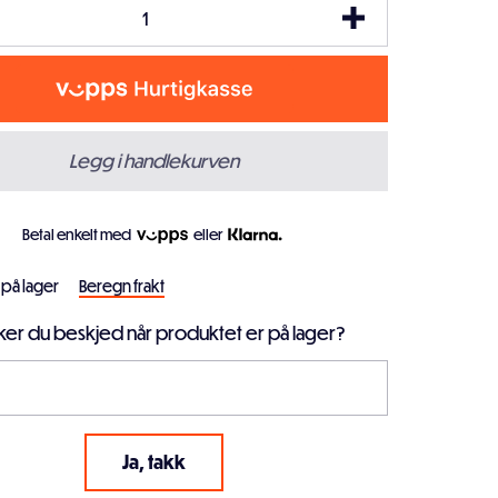
Legg i handlekurven
Betal enkelt med
eller
 på lager
Beregn frakt
er du beskjed når produktet er på lager?