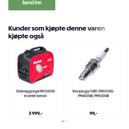
Kunder som kjøpte denne varen
kjøpte også
Strømaggregat PM 3000iS
Tennplugg F6RTC PM3500iS-
inverter bensin
PM4000iR, PM5000iR
5 999,-
99,-