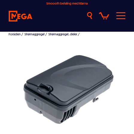
Smoooth betaling med Klarna
Forsiden
/
Strømaggregat
/
Strømaggregat, deler
/