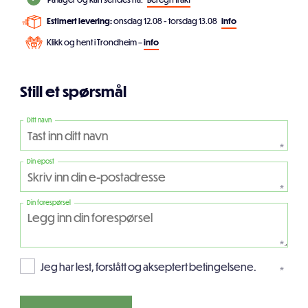
Estimert levering:
onsdag 12.08 - torsdag 13.08
info
Klikk og hent i Trondheim –
info
Still et spørsmål
Ditt navn
*
Din epost
*
Din forespørsel
*
Jeg har lest, forstått og akseptert betingelsene.
*