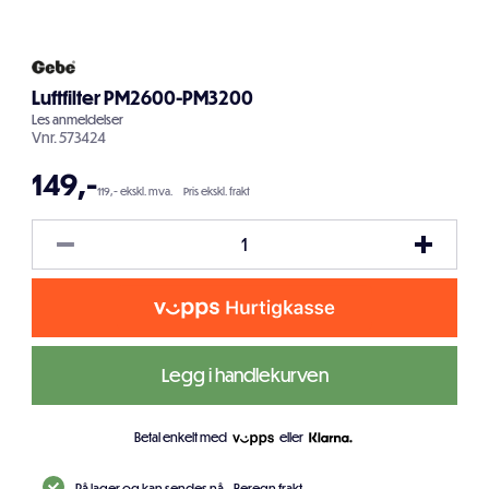
Luftfilter PM2600-PM3200
Les
anmeldelser
Vnr.
573424
149
,-
119,- ekskl. mva.
Pris ekskl. frakt
Legg i handlekurven
Betal enkelt med
eller
På lager og kan sendes nå.
Beregn frakt