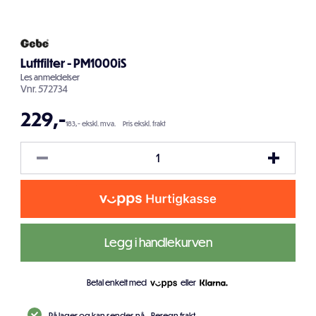
Luftfilter - PM1000iS
Les
anmeldelser
Vnr.
572734
229
,-
183,- ekskl. mva.
Pris ekskl. frakt
Legg i handlekurven
Betal enkelt med
eller
På lager og kan sendes nå.
Beregn frakt