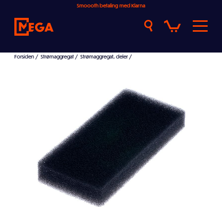
Smoooth betaling med Klarna
Forsiden
/
Strømaggregat
/
Strømaggregat, deler
/