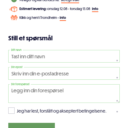
Estimert levering:
onsdag 12.08 - torsdag 13.08
info
Klikk og hent i Trondheim –
info
Still et spørsmål
Ditt navn
*
Din epost
*
Din forespørsel
*
Jeg har lest, forstått og akseptert betingelsene.
*