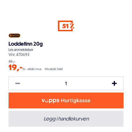
51
Loddetinn 20g
Les
anmeldelser
Vnr.
470693
39
,-
19
,-
15,- ekskl. mva.
Pris ekskl. frakt
Legg i handlekurven