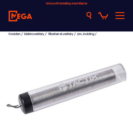
Smoooth betaling med Klarna
Forsiden
/
Elektroverktøy
/
Tilbehør el.verktøy
/
Lim, lodding
/