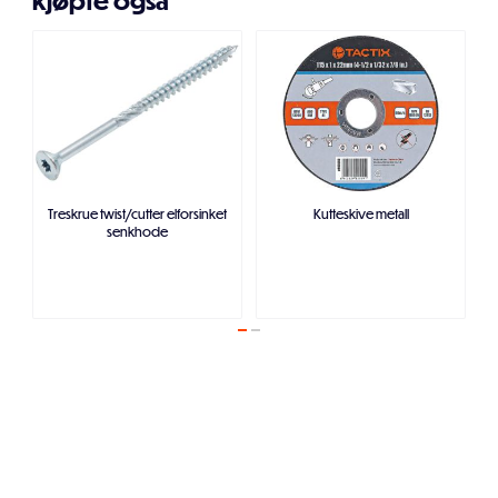
kjøpte også
Treskrue twist/cutter elforsinket
Kutteskive metall
senkhode
Legg i handlekurven
Legg i handlekurven