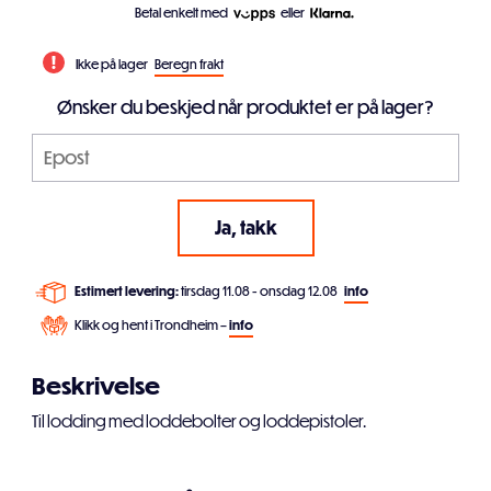
Betal enkelt med
eller
Ikke på lager
Beregn frakt
Ønsker du beskjed når produktet er på lager?
Estimert levering:
tirsdag 11.08 - onsdag 12.08
info
Klikk og hent i Trondheim –
info
Beskrivelse
Til lodding med loddebolter og loddepistoler.