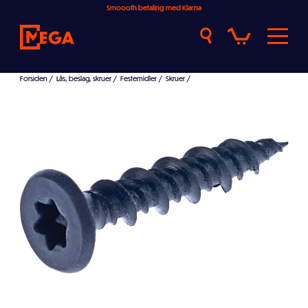
Smoooth betaling med Klarna
Forsiden
/
Lås, beslag, skruer
/
Festemidler
/
Skruer
/