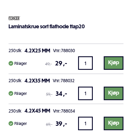
Laminatskrue sort flathode ttap20
4.2X25 MM
250
stk
Vnr: 788030
29
,-
Kjøp
På lager
49
,-
4.2X35 MM
250
stk
Vnr: 788032
34
,-
Kjøp
På lager
59
,-
4.2X45 MM
250
stk
Vnr: 788034
39
,-
Kjøp
På lager
69
,-