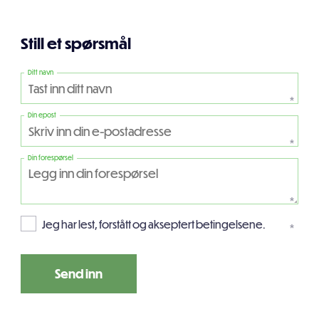
Still et spørsmål
Ditt navn
*
Din epost
*
Din forespørsel
*
Jeg har lest, forstått og akseptert betingelsene.
*