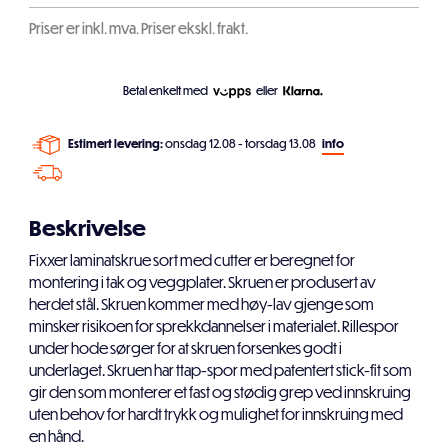
Priser er inkl. mva. Priser ekskl. frakt.
Betal enkelt med
eller
Estimert levering:
onsdag 12.08 - torsdag 13.08
info
Beskrivelse
Fixxer laminatskrue sort med cutter er beregnet for
montering i tak og veggplater. Skruen er produsert av
herdet stål. Skruen kommer med høy-lav gjenge som
minsker risikoen for sprekkdannelser i materialet. Rillespor
under hode sørger for at skruen forsenkes godt i
underlaget. Skruen har ttap-spor med patentert stick-fit som
gir den som monterer et fast og stødig grep ved innskruing
uten behov for hardt trykk og mulighet for innskruing med
en hånd.