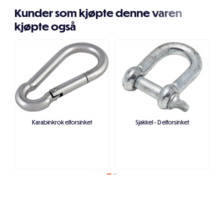
Kunder som kjøpte denne varen
kjøpte også
Karabinkrok elforsinket
Sjakkel - D elforsinket
Legg i handlekurven
Legg i handlekurven