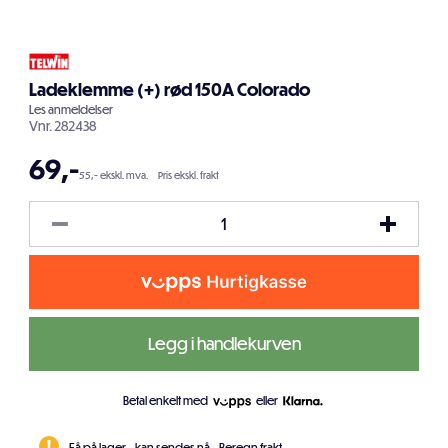
Ladeklemme (+) rød 150A Colorado
Les
anmeldelser
Vnr.
282438
69
,-
55,- ekskl. mva.
Pris ekskl. frakt
Legg i handlekurven
Betal enkelt med
eller
Få på lager - kan sendes nå.
Beregn frakt