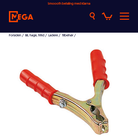
Smoooth betaling med Klarna
Forsiden
/
Bil, hage, fritid
/
Ladere
/
Tilbehør
/