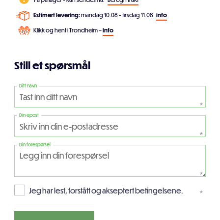
Estimert levering:
mandag 10.08 - tirsdag 11.08
info
Klikk og hent i Trondheim –
info
Still et spørsmål
Ditt navn
*
Din epost
*
Din forespørsel
*
Jeg har lest, forstått og akseptert betingelsene.
*