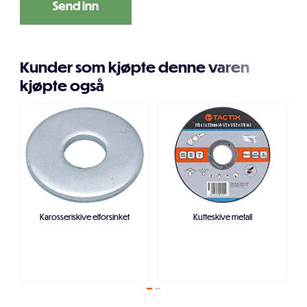
Kunder som kjøpte denne varen
kjøpte også
Karosseriskive elforsinket
Kutteskive metall