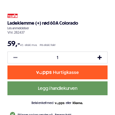
Ladeklemme (+) rød 60A Colorado
Les
anmeldelser
Vnr.
282437
59
,-
47,- ekskl. mva.
Pris ekskl. frakt
Legg i handlekurven
Betal enkelt med
eller
På lager og kan sendes nå.
Beregn frakt