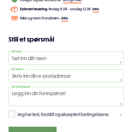
Estimert levering:
tirsdag 11.08 - onsdag 12.08
info
Klikk og hent i Trondheim –
info
Still et spørsmål
Ditt navn
*
Din epost
*
Din forespørsel
*
Jeg har lest, forstått og akseptert betingelsene.
*