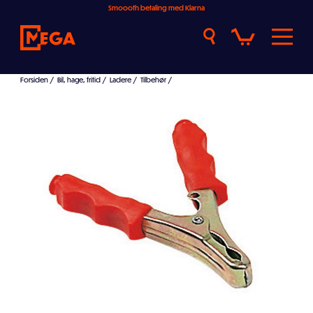
Smoooth betaling med Klarna
Forsiden
/
Bil, hage, fritid
/
Ladere
/
Tilbehør
/