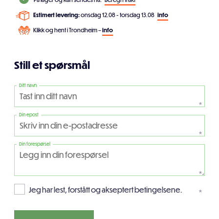
Estimert levering:
onsdag 12.08 - torsdag 13.08
info
Klikk og hent i Trondheim –
info
Still et spørsmål
Ditt navn
*
Din epost
*
Din forespørsel
*
Jeg har lest, forstått og akseptert betingelsene.
*