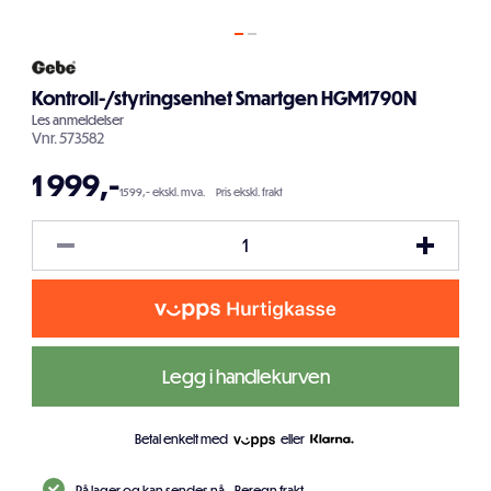
Kontroll-/styringsenhet Smartgen HGM1790N
Les
anmeldelser
Vnr.
573582
1 999
,-
1599,- ekskl. mva.
Pris ekskl. frakt
Legg i handlekurven
Betal enkelt med
eller
På lager og kan sendes nå.
Beregn frakt