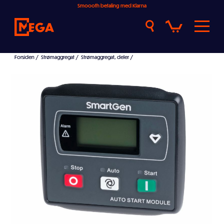
Smoooth betaling med Klarna
Forsiden
/
Strømaggregat
/
Strømaggregat, deler
/