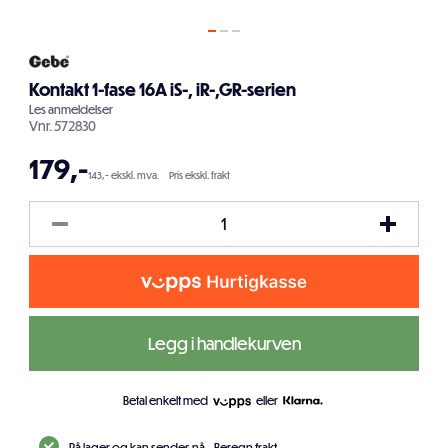
Kontakt 1-fase 16A iS-, iR-,GR-serien
Les
anmeldelser
Vnr.
572830
179
,-
143,- ekskl. mva.
Pris ekskl. frakt
Legg i handlekurven
Betal enkelt med
eller
På lager og kan sendes nå.
Beregn frakt