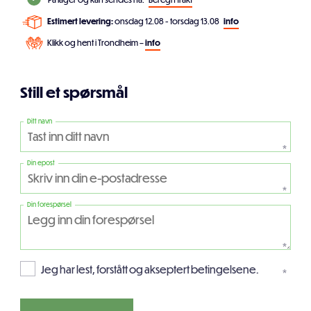
Estimert levering:
onsdag 12.08 - torsdag 13.08
info
Klikk og hent i Trondheim –
info
Still et spørsmål
Ditt navn
*
Din epost
*
Din forespørsel
*
Jeg har lest, forstått og akseptert betingelsene.
*