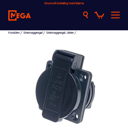
Smoooth betaling med Klarna
Forsiden
/
Strømaggregat
/
Strømaggregat, deler
/