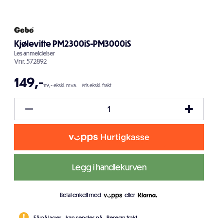
Kjølevifte PM2300iS-PM3000iS
Les
anmeldelser
Vnr.
572892
149
,-
119,- ekskl. mva.
Pris ekskl. frakt
Legg i handlekurven
Betal enkelt med
eller
Få på lager - kan sendes nå.
Beregn frakt