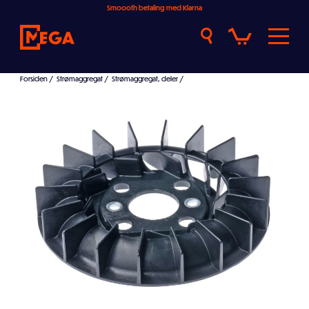
Smoooth betaling med Klarna
Forsiden
/
Strømaggregat
/
Strømaggregat, deler
/