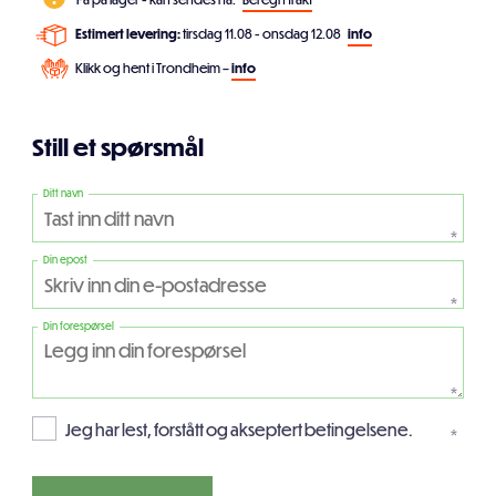
Estimert levering:
tirsdag 11.08 - onsdag 12.08
info
Klikk og hent i Trondheim –
info
Still et spørsmål
Ditt navn
*
Din epost
*
Din forespørsel
*
Jeg har lest, forstått og akseptert betingelsene.
*